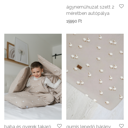
ágyneműhuzat szett 2
méretben autópálya
15990
Ft
baba és gyerek takaró
gumis lepedő bárány