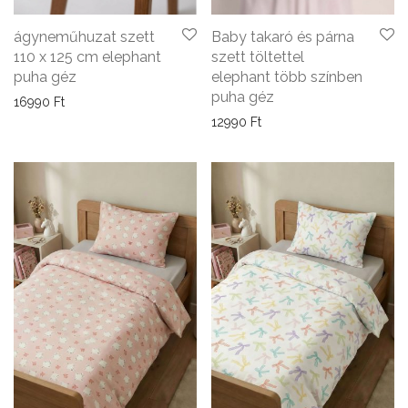
ágyneműhuzat szett
Baby takaró és párna
110 x 125 cm elephant
szett töltettel
puha géz
elephant több színben
puha géz
16990
Ft
12990
Ft