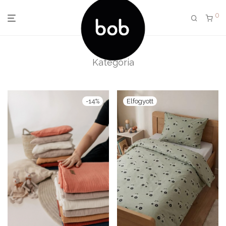
0
Kategória
-
14
%