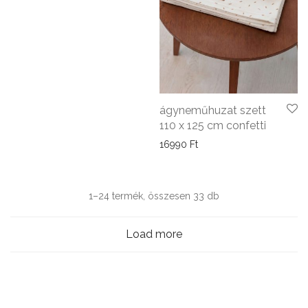
ágyneműhuzat szett
110 x 125 cm confetti
16990
Ft
Sorted
1–24 termék, összesen 33 db
by
Load more
latest