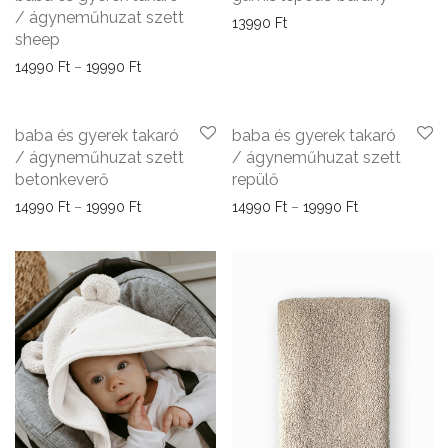
/ ágyneműhuzat szett
13990
Ft
sheep
Ártartomány: 14990 Ft - 19990 Ft
14990
Ft
–
19990
Ft
baba és gyerek takaró
baba és gyerek takaró
/ ágyneműhuzat szett
/ ágyneműhuzat szett
betonkeverő
repülő
Ártartomány: 14990 Ft - 19990 Ft
Ártartomány: 
14990
Ft
–
19990
Ft
14990
Ft
–
19990
Ft