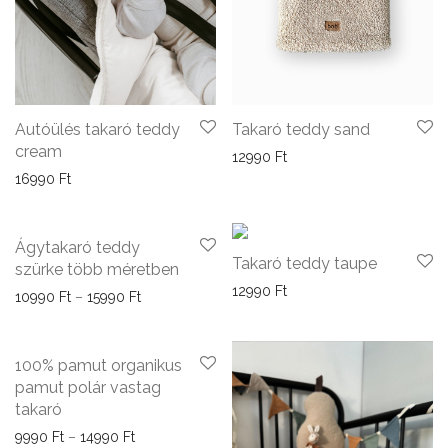
Autóülés takaró teddy
Takaró teddy sand
cream
12990
Ft
16990
Ft
Ágytakaró teddy
Takaró teddy taupe
szürke több méretben
12990
Ft
Ártartomány: 10990 Ft - 15990 Ft
10990
Ft
–
15990
Ft
100% pamut organikus
pamut polár vastag
takaró
Ártartomány: 9990 Ft - 14990 Ft
9990
Ft
–
14990
Ft