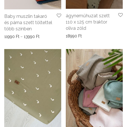
ágyneműhuzat szett
Baby muszlin takaró
110 x 125 cm traktor
és párna szett töltettel
oliva zöld
több színben
18990
Ft
Ártartomány: 11990 Ft - 13990 Ft
11990
Ft
–
13990
Ft