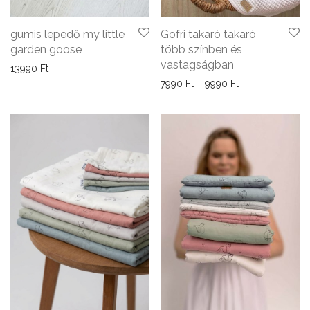
gumis lepedő my little
Gofri takaró takaró
garden goose
több színben és
vastagságban
13990
Ft
Ártartomány: 79
7990
Ft
–
9990
Ft