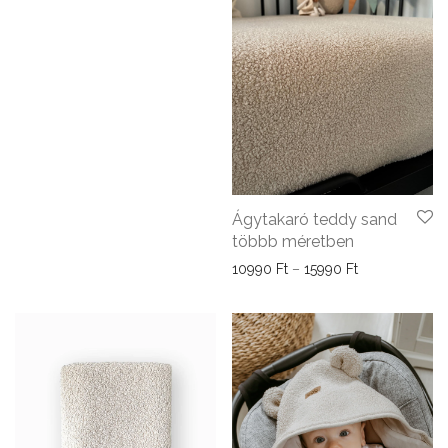
Ágytakaró teddy sand
többb méretben
Ártartomány: 
10990
Ft
–
15990
Ft