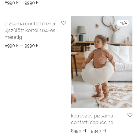
Ártartomány: 8990 Ft - 9990 Ft
8990
Ft
–
9990
Ft
-
15
%
pizsama confetti fehér
újszülött kortól 104-es
méretig
Ártartomány: 8990 Ft - 9990 Ft
8990
Ft
–
9990
Ft
kétrészes pizsama
confetti capuccino
Ártartomány: 84
8490
Ft
–
9340
Ft