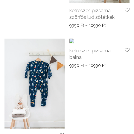
kétrészes pizsama
szörfös lúd sötétkék
Ártartomány: 9
9990
Ft
–
10990
Ft
kétrészes pizsama
bálna
Ártartomány: 9
9990
Ft
–
10990
Ft