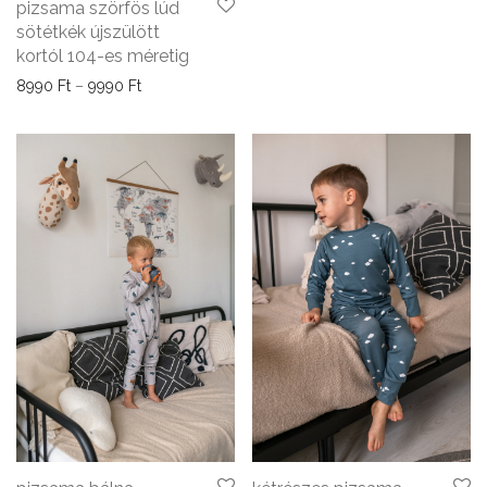
pizsama szörfös lúd
sötétkék újszülött
kortól 104-es méretig
Ártartomány: 8990 Ft - 9990 Ft
8990
Ft
–
9990
Ft