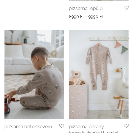
pizsama repülő
Ártartomány: 89
8990
Ft
–
9990
Ft
pizsama betonkeverő
pizsama bárány