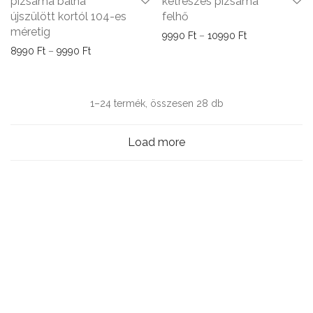
pizsama bálna
kétrészes pizsama
újszülött kortól 104-es
felhő
méretig
Ártartomány: 9
9990
Ft
–
10990
Ft
Ártartomány: 8990 Ft - 9990 Ft
8990
Ft
–
9990
Ft
Sorted
1–24 termék, összesen 28 db
by
Load more
latest