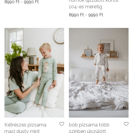
homok újszülött kortól
Ártartomány: 8990 Ft - 9990 Ft
8990
Ft
–
9990
Ft
104-es méretig
Ártartomány: 89
8990
Ft
–
9990
Ft
Kétrészes pizsama
bob pizsama több
maci dusty mint
színben újszülött