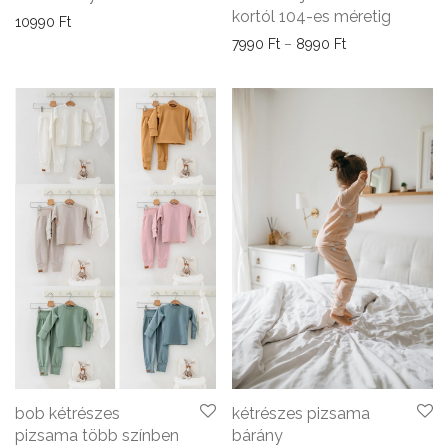
kortól 104-es méretig
10990
Ft
Ártartomány: 79
7990
Ft
–
8990
Ft
bob kétrészes
kétrészes pizsama
pizsama több színben
bárány