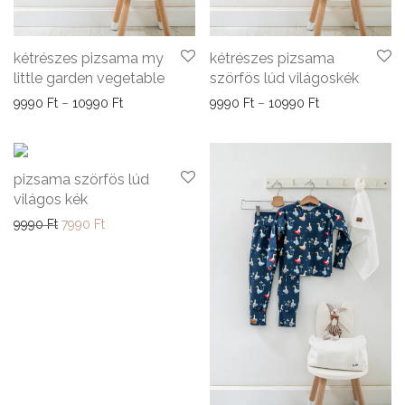
kétrészes pizsama my
kétrészes pizsama
little garden vegetable
szörfös lúd világoskék
Ártartomány: 9990 Ft - 10990 Ft
Ártartomány: 9
9990
Ft
–
10990
Ft
9990
Ft
–
10990
Ft
-
20
%
pizsama szörfös lúd
világos kék
Original price was: 9990 Ft.
Current price is: 7990 Ft.
9990
Ft
7990
Ft