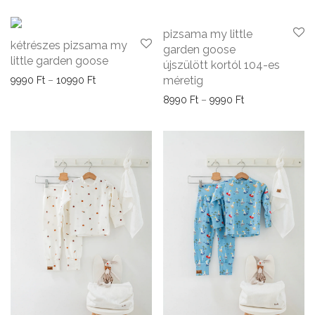
pizsama my little
kétrészes pizsama my
garden goose
little garden goose
újszülött kortól 104-es
Ártartomány: 9990 Ft - 10990 Ft
méretig
9990
Ft
–
10990
Ft
Ártartomány: 89
8990
Ft
–
9990
Ft