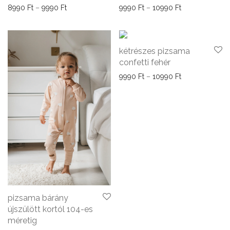
Ártartomány: 8990 Ft - 9990 Ft
Ártartomány: 9
8990
Ft
–
9990
Ft
9990
Ft
–
10990
Ft
kétrészes pizsama
confetti fehér
Ártartomány: 9
9990
Ft
–
10990
Ft
pizsama bárány
újszülött kortól 104-es
méretig