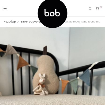
0
Kezdőlap
/
Baba- és gyerek ágynemű
/
Ágytakaró teddy sand többb méretben