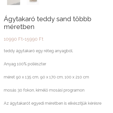
Ágytakaró teddy sand többb
méretben
10990
Ft
15990
Ft
–
Ártartomány:
10990 Ft
-
teddy ágytakaró egy réteg anyagból.
15990 Ft
Anyag 100% poliészter
méret 90 x 135 cm, 90 x 170 cm, 100 x 210 cm
mosás 30 fokon, kímélő mosási programon
Az ágytakarót egyedi méretben is elkészítjük kérésre