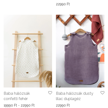
22990
Ft
Baba hálózsák
Baba hálózsák dusty
confetti fehér
lilac duplagéz
Ártartomány: 19990 Ft - 22990 Ft
19990
Ft
–
22990
Ft
22990
Ft