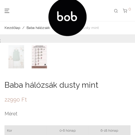
0
Kezdőlap
/
Baba hálózsák
/
Baba hálózsák dusty mint
Baba hálózsák dusty mint
22990
Ft
Méret
Kor
0-6 hónap
6-18 hónap