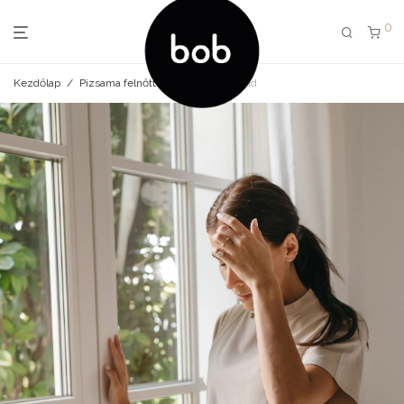
0
Kezdőlap
/
Pizsama felnőtt
/
bob hálóing sand