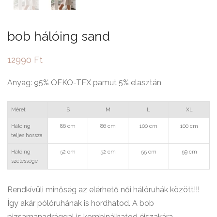
bob hálóing sand
12990
Ft
Anyag: 95% OEKO-TEX pamut 5% elasztán
Méret
S
M
L
XL
Hálóing
86 cm
86 cm
100 cm
100 cm
teljes hossza
Hálóing
52 cm
52 cm
55 cm
59 cm
szélessége
Rendkívüli minőség az elérhető női hálóruhák között!!!
Így akár pólóruhának is hordhatod. A bob
pizsamanadrággal is kombinálhatod éjszakára.