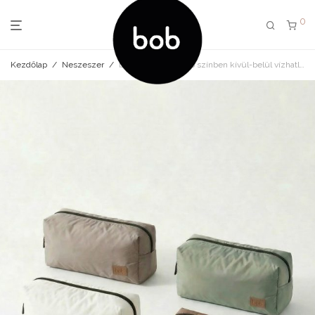
0
Kezdőlap
/
Neszeszer
/
bob neszeszer több színben kívül-belül vízhatlan