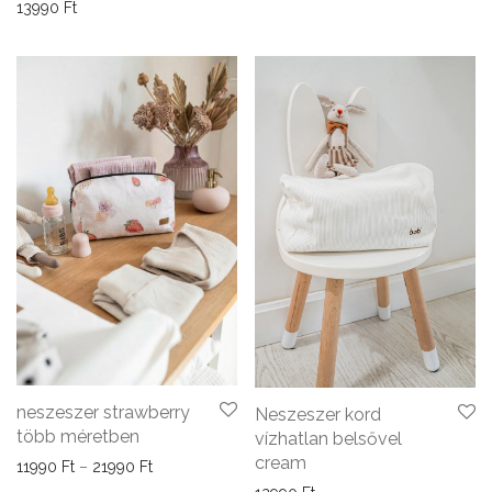
13990
Ft
neszeszer strawberry
Neszeszer kord
több méretben
vízhatlan belsővel
cream
Ártartomány: 11990 Ft - 21990 Ft
11990
Ft
–
21990
Ft