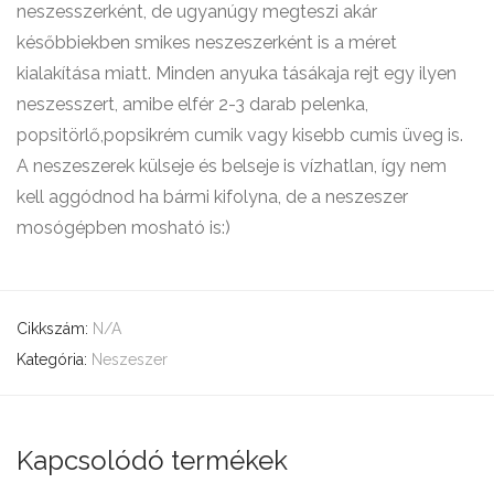
neszesszerként, de ugyanúgy megteszi akár
későbbiekben smikes neszeszerként is a méret
kialakítása miatt. Minden anyuka tásákaja rejt egy ilyen
neszesszert, amibe elfér 2-3 darab pelenka,
popsitörlő,popsikrém cumik vagy kisebb cumis üveg is.
A neszeszerek külseje és belseje is vízhatlan, így nem
kell aggódnod ha bármi kifolyna, de a neszeszer
mosógépben mosható is:)
Cikkszám:
N/A
Kategória:
Neszeszer
Kapcsolódó termékek