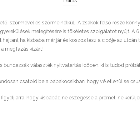
Leírás
hető, szőrmével és szőrme nélkül. A zsákok felső része könn
gyerekülések melegítésére is tökéletes szolgálatot nyújt. A 
át hajtani, ha kisbaba már jár és koszos lesz a cipője az utcá
y a megfázás kizárt!
bundazsák választék nyitvatartás időben, ki is tudod próbá
gondosan csatold be a babakocsikban, hogy véletlenül se csu
figyelj arra, hogy kisbabád ne eszegesse a prémet, ne kerülj