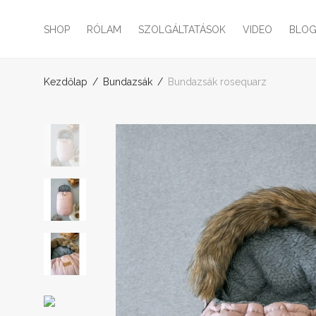
SHOP
RÓLAM
SZOLGÁLTATÁSOK
VIDEO
BLO
Kezdőlap
/
Bundazsák
/
Bundazsák rosequarz