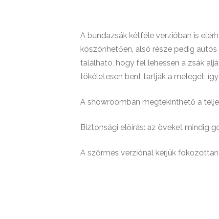
A bundazsák kétféle verzióban is elér
köszönhetően, alsó része pedig autós 
található, hogy fel lehessen a zsák alj
tökéletesen bent tartják a meleget, íg
A showroomban megtekinthető a teljes 
Biztonsági előírás: az öveket mindig 
A szőrmés verziónál kérjük fokozottan 