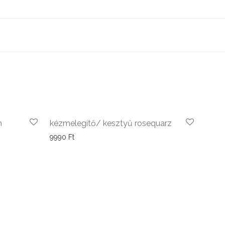
m
kézmelegítő/ kesztyű rosequarz
9990
Ft