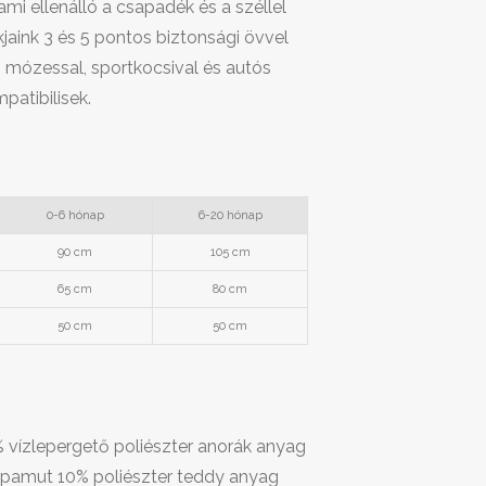
ami ellenálló a csapadék és a széllel
aink 3 és 5 pontos biztonsági övvel
, mózessal, sportkocsival és autós
patibilisek.
0-6 hónap
6-20 hónap
90 cm
105 cm
65 cm
80 cm
50 cm
50 cm
% vízlepergető poliészter anorák anyag
 pamut 10% poliészter teddy anyag