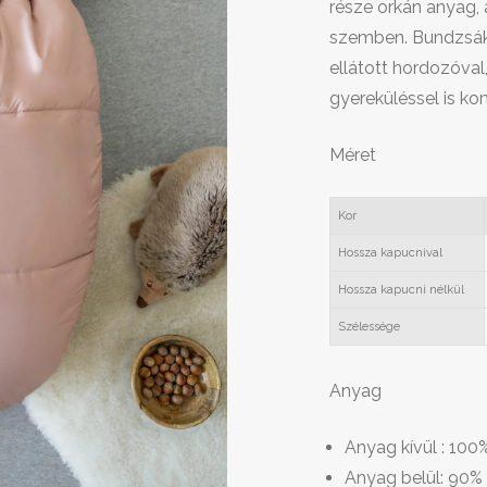
része orkán anyag, 
szemben. Bundzsákj
ellátott hordozóval
gyereküléssel is kom
Méret
Kor
Hossza kapucnival
Hossza kapucni nélkül
Szélessége
Anyag
Anyag kívül : 100
Anyag belül: 90%