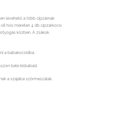
yen levehető a több cipzárnak
6-18 hós méreten 4 db cipzárkocsi
n totyogás közben. A zsákok
lni a babakocsidba.
sszon bele kisbabád.
enek a szájába szőrmeszálak.