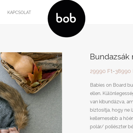
G
KAPCSOLAT
Bundazsák 
29990
Ft
38990
–
Ártartomány:
29990 Ft
-
Babies on Board b
38990 Ft
ellen. Különlegess
van kibundázva, am
biztosítja, hogy ne
kellemesebb a hőér
polár/ poliészter b