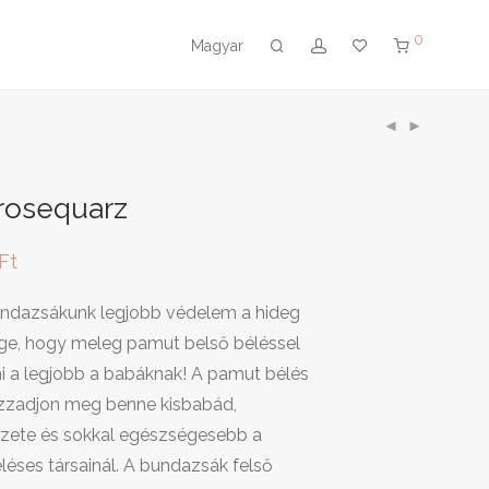
0
Magyar
rosequarz
Ft
undazsákunk legjobb védelem a hideg
ége, hogy meleg pamut belső béléssel
i a legjobb a babáknak! A pamut bélés
 izzadjon meg benne kisbabád,
zete és sokkal egészségesebb a
éléses társainál. A bundazsák felső