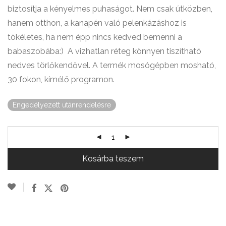
biztosítja a kényelmes puhaságot. Nem csak útközben,
hanem otthon, a kanapén való pelenkázáshoz is
tökéletes, ha nem épp nincs kedved bemenni a
babaszobába:) A vizhatlan réteg könnyen tiszítható
nedves törlőkendővel. A termék mosógépben mosható,
30 fokon, kímélő programon.
Engedélyezett utánrendelésre
Kosárba teszem