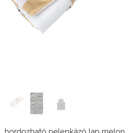
hordozható pelenkázó lap melon