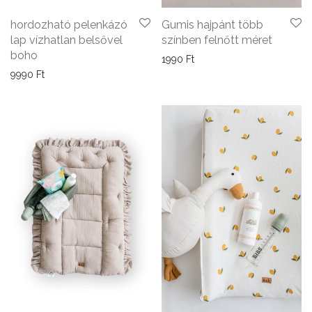
Gumis hajpánt több
hordozható pelenkázó
színben felnőtt méret
lap vízhatlan belsővel
boho
1990
Ft
9990
Ft