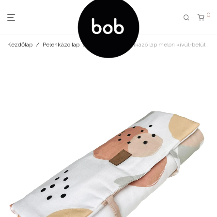
0
Kezdőlap
/
Pelenkázó lap
/
hordozható pelenkázó lap melon kívül-belül vízhatlan