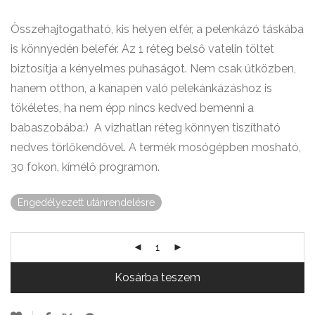
Összehajtogatható, kis helyen elfér, a pelenkázó táskába
is könnyedén belefér. Az 1 réteg belső vatelin töltet
biztosítja a kényelmes puhaságot. Nem csak útközben,
hanem otthon, a kanapén való pelekánkázáshoz is
tökéletes, ha nem épp nincs kedved bemenni a
babaszobába:) A vizhatlan réteg könnyen tiszítható
nedves törlőkendővel. A termék mosógépben mosható,
30 fokon, kímélő programon.
Engedélyezett utánrendelésre
Kosárba teszem