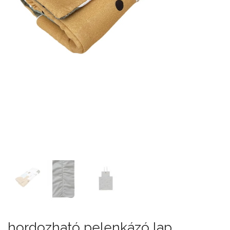
hordozható pelenkázó lap