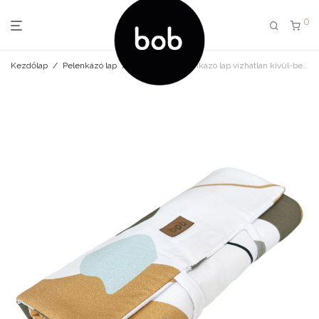
0
Kezdőlap
/
Pelenkázó lap
/
hordozható pelenkázó lap vízhatlan kívül-belül mineral