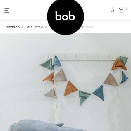
0
Kezdőlap
/
Játéktároló
/
Játéktároló teddy XXL sand