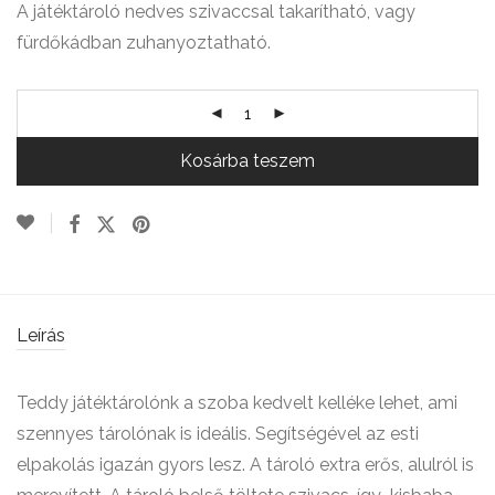
A játéktároló nedves szivaccsal takarítható, vagy
fürdőkádban zuhanyoztatható.
Kosárba teszem
Leírás
Teddy játéktárolónk a szoba kedvelt kelléke lehet, ami
szennyes tárolónak is ideális. Segítségével az esti
elpakolás igazán gyors lesz. A tároló extra erős, alulról is