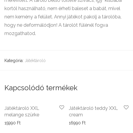
merevített. A tároló belső töltete szivacs, így kisbaba
kortól használható, nem érheti baleset a babát, mivel
nem kemény a felület. Annyi játékot pakolj a tárolóba,
hogy ne deformálódjon! A tárolót fülénél fogva
mozgathatod.
Kategória:
Játéktároló
Kapcsolódó termékek
Játéktároló XXL
Játéktároló teddy XXL
melange szürke
cream
15990
Ft
16990
Ft