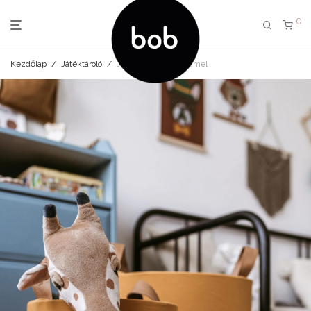
0
Kezdőlap
/
Játéktároló
/
Játéktároló XXL caramel