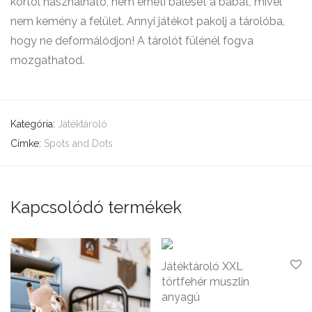
kortól használható, nem érheti baleset a babát, mivel
nem kemény a felület. Annyi játékot pakolj a tárolóba,
hogy ne deformálódjon! A tárolót fülénél fogva
mozgathatod.
Kategória:
Játéktároló
Címke:
Spots and Dots
Kapcsolódó termékek
Játéktároló XXL
törtfehér muszlin
anyagú