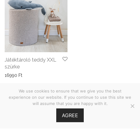
Játéktároló teddy XXL
szürke
16990
Ft
We use cookies to ensure that we give you the best
experience on our website. If you continue to use this site we
will assume that you are happy with it.
ÁSZF
AGREE
Adatvédelmi nyilatkozat
©
2026
Babies on Board •
MOOI.HU