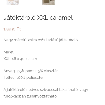
Játéktároló XXL caramel
15990
Ft
Nagy méretű, extra erős tartású játéktároló
Méret
XXL 46 x 40 x 2 cm
Anyag : 95% pamut 5% elasztán
Töltet : 100% poliészter
A játéktároló nedves szivaccsal takarítható, vagy
fürdőkádban zuhanyoztatható.