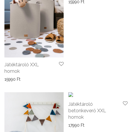
15990
Ft
Játéktároló XXL
homok
15990
Ft
Játéktároló
betonkeverő XXL
homok
17990
Ft