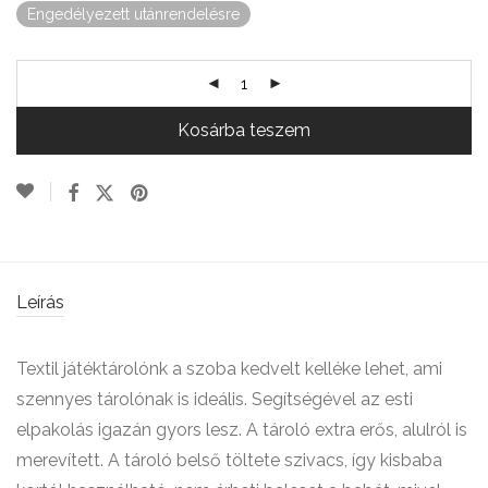
Engedélyezett utánrendelésre
Kosárba teszem
Leírás
Textil játéktárolónk a szoba kedvelt kelléke lehet, ami
szennyes tárolónak is ideális. Segítségével az esti
elpakolás igazán gyors lesz. A tároló extra erős, alulról is
merevített. A tároló belső töltete szivacs, így kisbaba