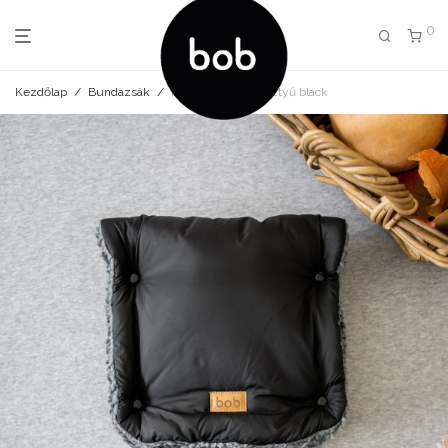
0
Kezdőlap
/
Bundazsák
/
kézmelegítő/ kesztyű black