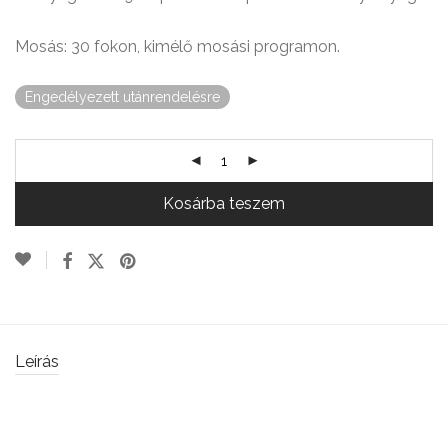
Mosás: 30 fokon, kimélő mosási programon.
Engedélyezett utánrendelésre
Kosárba teszem
Leírás