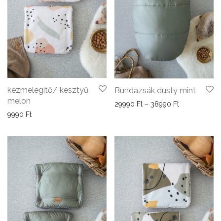
kézmelegítő/ kesztyű
Bundazsák dusty mint
melon
Ártartomány:
29990
Ft
–
38990
Ft
9990
Ft