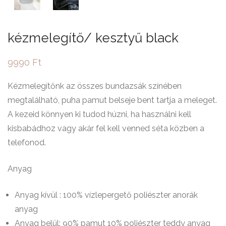
kézmelegítő/ kesztyű black
9990
Ft
Kézmelegítőnk az összes bundazsák színében
megtalálható, puha pamut belseje bent tartja a meleget.
A kezeid könnyen ki tudod húzni, ha használni kell
kisbabádhoz vagy akár fel kell venned séta közben a
telefonod.
Anyag
Anyag kívül : 100% vízlepergető poliészter anorák
anyag
Anyag belül: 90% pamut 10% poliészter teddy anyag