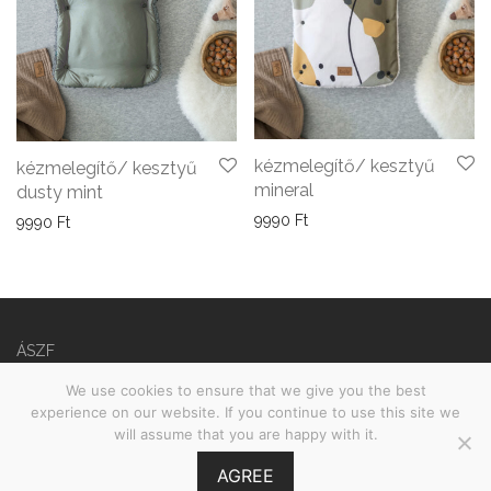
kézmelegítő/ kesztyű
kézmelegítő/ kesztyű
mineral
dusty mint
9990
Ft
9990
Ft
ÁSZF
We use cookies to ensure that we give you the best
Adatvédelmi nyilatkozat
experience on our website. If you continue to use this site we
©
2026
Babies on Board •
MOOI.HU
will assume that you are happy with it.
AGREE
GY.I.K.