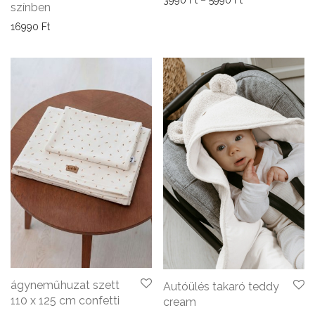
színben
16990
Ft
ágyneműhuzat szett
Autóülés takaró teddy
110 x 125 cm confetti
cream