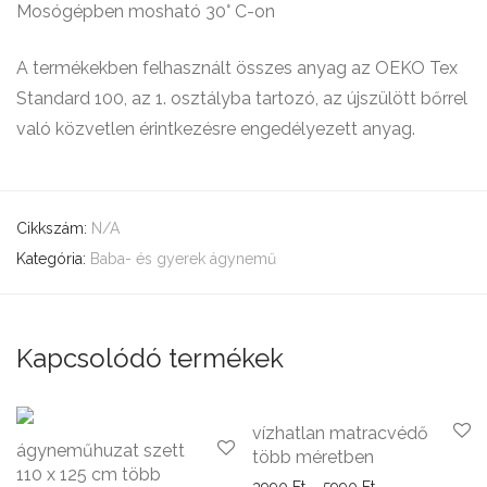
Mosógépben mosható 30° C-on
A termékekben felhasznált összes anyag az OEKO Tex
Standard 100, az 1. osztályba tartozó, az újszülött bőrrel
való közvetlen érintkezésre engedélyezett anyag.
Cikkszám:
N/A
Kategória:
Baba- és gyerek ágynemű
Kapcsolódó termékek
vízhatlan matracvédő
ágyneműhuzat szett
több méretben
110 x 125 cm több
Ártartomány: 39
3990
Ft
–
5990
Ft