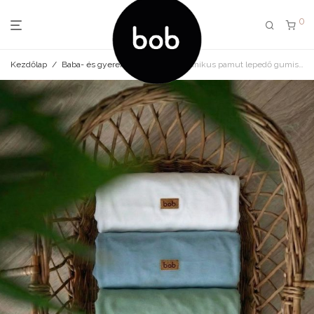
0
Kezdőlap
/
Baba- és gyerek ágynemű
/
organikus pamut lepedő gumis több színben