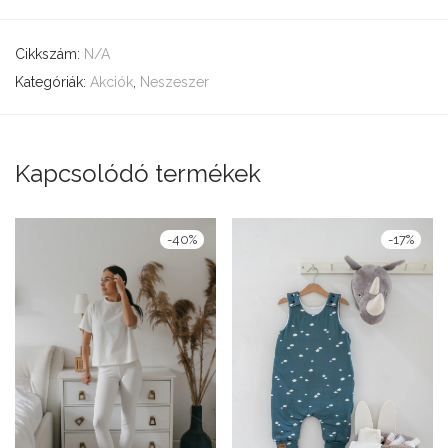
Cikkszám:
N/A
Kategóriák:
Akciók
,
Neszeszer
Kapcsolódó termékek
-
40
%
-
17
%