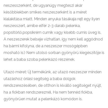
neszesszerként, de ugyanúgy megteszi akár
későbbiekben smikes neszeszerként is a méret
kialakítása miatt. Minden anyuka tásákaja rejt egy ilyen
neszesszert, amibe elfér 2-3 darab pelenka,
popsitörlő,popsikrém cumik vagy kisebb cumis üveg is.
A neszeszerek belseje vízhatlan, így nem kell aggódnod
ha bármi kifolyna, de a neszeszer mosógépben
mosható is:) Nem utolsó sorban gyönyörű kiegészítője is
lehet a baba szoba pelenkázó részének.
Utazó méret: Új termékünk, az utazó neszeszer minden
utazáshoz óriási segítség a baba dolgok
rendszerezésében, de otthon is kiválló segítséget nyújt,
ha a fiókban rendszereznél. Ha nem tennéd fiókba,
gyönyörűen mutat a pelenkázó komódon is.