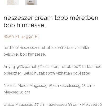
neszeszer cream több méretben
bob hímzéssel
8880
Ft
14990
Ft
–
Ártartomány:
8880 Ft
-
törtfehér neszesszer többféle méretben vízhatlan
14990 Ft
belsővel, bob hímzéssel
Anyag: 95% pamut 5% elasztán; Töltet: 100% tartást adó
poliészter; Belső huzat: 100% vízhatlan poliészter
Normál Méret: Magasság 15 cm × Szélesség 25 cm ×
Mélység 10 cm
Utazó Magasság 27 cm × Szélesség 33 cm × Mélység 10