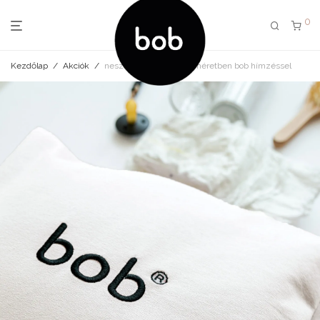
0
Kezdőlap
/
Akciók
/
neszeszer cream több méretben bob hímzéssel