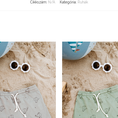
Cikkszám:
N/A
Kategória:
Ruhák