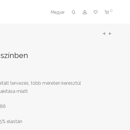
0
Magyar
 színben
mitált tervezés, több méreten keresztül
lakítása miatt
-86
5% elastán