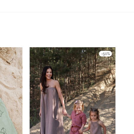
-
50
%