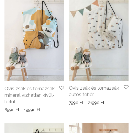
Ovis zsák és tornazsák
Ovis zsák és tornazsák
autós fehér
mineral vízhatlan kívül-
belül
Ártartomány: 7
7990
Ft
–
21990
Ft
Ártartomány: 6990 Ft - 19990 Ft
6990
Ft
–
19990
Ft