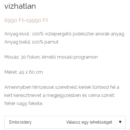
vízhatlan
6990
Ft
19990
Ft
–
Ártartomány:
6990 Ft
-
Anyag kívül : 100% vízlepergető poliészter anorák anyag
19990 Ft
Anyag belül: 100% pamut
Mosás: 30 fokon, kímélő mosási programon
Méret: 45 x 60 cm
Amennyiben hímzéssel szeretnéd, kérlek tüntesd fel a
kért keresztnevet a megjegyzésben és cérna színét:
fehér vagy fekete.
Embroidery
Válassz egy lehetőséget