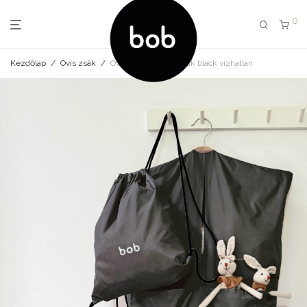
0
Kezdőlap
/
Ovis zsák
/
Ovis zsák és tornazsák black vízhatlan