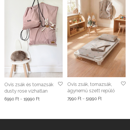
Ovis zsák, tornazsák,
Ovis zsák és tornazsák
ágynemű szett repülő
dusty rose vízhatlan
Ártartomány: 79
7990
Ft
–
51990
Ft
Ártartomány: 6990 Ft - 19990 Ft
6990
Ft
–
19990
Ft