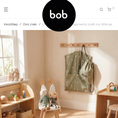
0
Kezdőlap
/
Ovis zsák
/
Ovis zsák, tornazsák, ágynemű szett my little garden