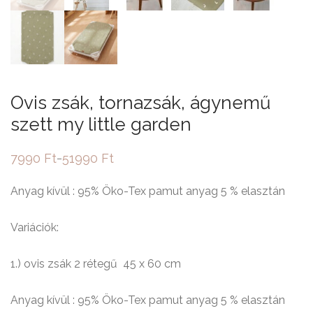
Ovis zsák, tornazsák, ágynemű
szett my little garden
7990
Ft
51990
Ft
–
Ártartomány:
7990 Ft
-
Anyag kívül : 95% Öko-Tex pamut anyag 5 % elasztán
51990 Ft
Variációk:
1.) ovis zsák 2 rétegű 45 x 60 cm
Anyag kívül : 95% Öko-Tex pamut anyag 5 % elasztán