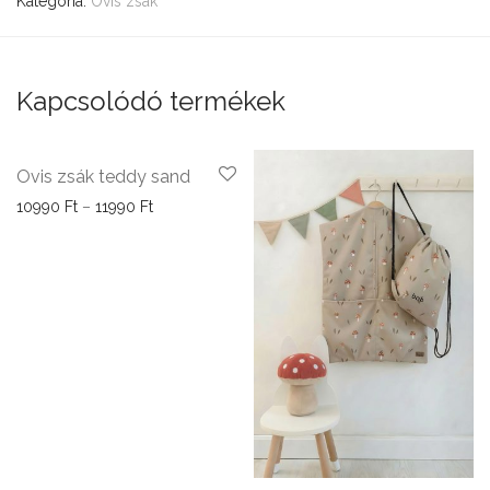
Kategória:
Ovis zsák
Kapcsolódó termékek
Ovis zsák teddy sand
Ártartomány: 10990 Ft - 11990 Ft
10990
Ft
–
11990
Ft