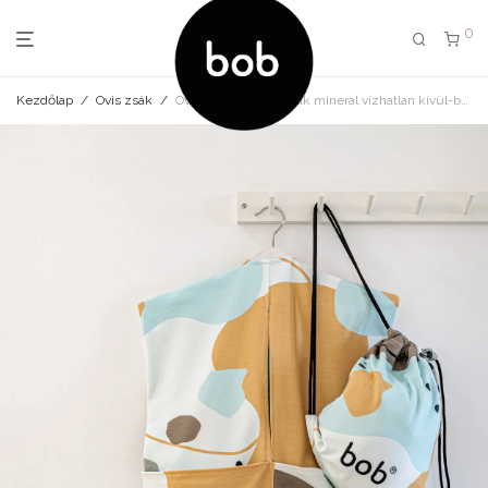
0
Kezdőlap
/
Ovis zsák
/
Ovis zsák és tornazsák mineral vízhatlan kívül-belül