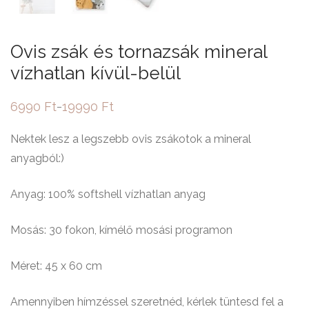
Ovis zsák és tornazsák mineral
vízhatlan kívül-belül
6990
Ft
19990
Ft
–
Ártartomány:
6990 Ft
-
Nektek lesz a legszebb ovis zsákotok a mineral
19990 Ft
anyagból:)
Anyag: 100% softshell vízhatlan anyag
Mosás: 30 fokon, kímélő mosási programon
Méret: 45 x 60 cm
Amennyiben hímzéssel szeretnéd, kérlek tüntesd fel a