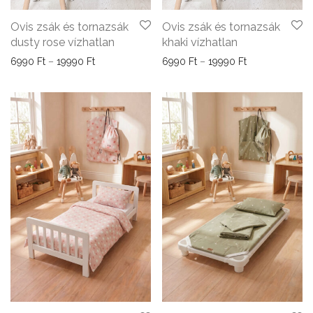
Ovis zsák és tornazsák
Ovis zsák és tornazsák
dusty rose vízhatlan
khaki vízhatlan
Ártartomány: 6990 Ft - 19990 Ft
Ártartomány: 6
6990
Ft
–
19990
Ft
6990
Ft
–
19990
Ft