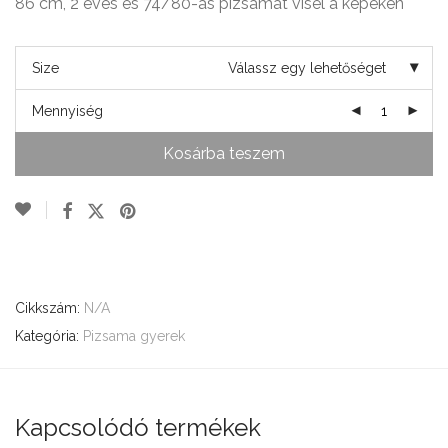
86 cm, 2 éves és 74/80-as pizsamát visel a képeken
Size
Válassz egy lehetőséget
Mennyiség
Kosárba teszem
Cikkszám:
N/A
Kategória:
Pizsama gyerek
Kapcsolódó termékek