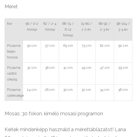
Méret
Kor
56 / 0-2
62 / 2-4
68-74 /
74-80 /
86-92 /
98-104 /
hónap
hónap
6-12
1-2 év
2-3 év
3-4 év
hónap
Pizsama
50 cm
57 cm
65 cm
75 cm
82 cm
92 cm
teljes
hossza
Pizsama
32 cm
36 cm
41 cm
45 cm
47 cm
55 cm
válltól
ülepig
Pizsama
24 cm
26 cm
30 cm
32 cm
34 cm
36 cm
szélessége
Mosás: 30 fokon, kímélő mosási programon
Kérlek mindenképp használd a mérettáblázatot! Lana