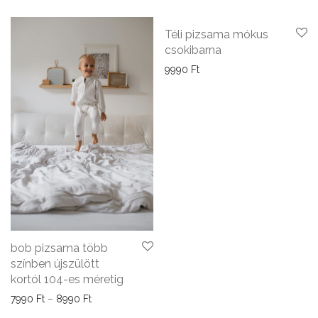
Téli pizsama mókus
csokibarna
9990
Ft
bob pizsama több
színben újszülött
kortól 104-es méretig
Ártartomány: 7990 Ft - 8990 Ft
7990
Ft
–
8990
Ft