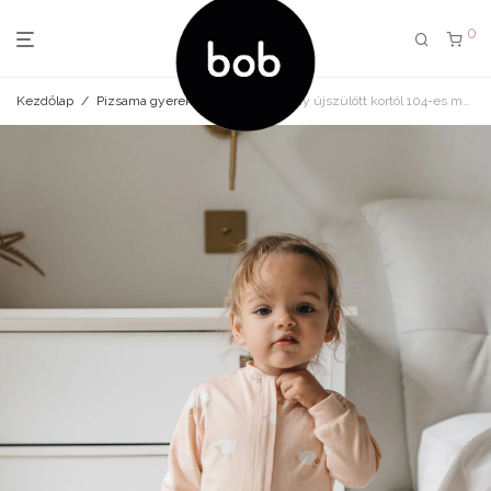
0
Kezdőlap
/
Pizsama gyerek
/
pizsama bárány újszülött kortól 104-es méretig