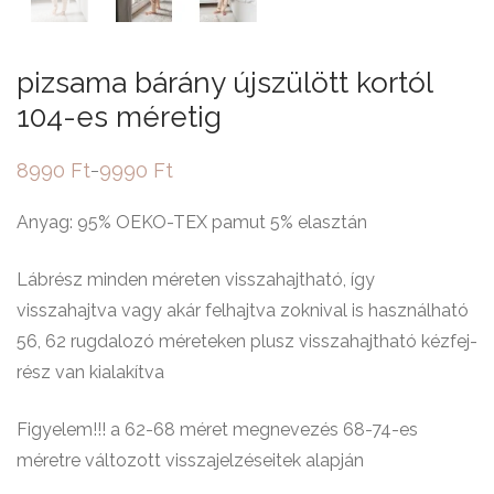
pizsama bárány újszülött kortól
104-es méretig
8990
Ft
9990
Ft
–
Ártartomány:
8990 Ft
-
Anyag: 95% OEKO-TEX pamut 5% elasztán
9990 Ft
Lábrész minden méreten visszahajtható, így
visszahajtva vagy akár felhajtva zoknival is használható
56, 62 rugdalozó méreteken plusz visszahajtható kézfej-
rész van kialakítva
Figyelem!!! a 62-68 méret megnevezés 68-74-es
méretre változott visszajelzéseitek alapján