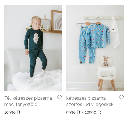
Téli kétrészes pizsama
kétrészes pizsama
maci fenyőzöld
szörfös lúd világoskék
Ártartomány: 9
10990
Ft
9990
Ft
–
10990
Ft