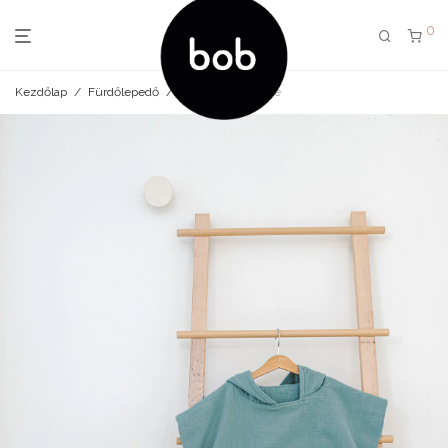
0
Kezdőlap
/
Fürdőlepedő
/
Poncsó dusty blue