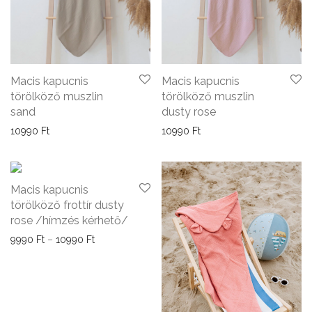
Macis kapucnis
Macis kapucnis
törölköző muszlin
törölköző muszlin
sand
dusty rose
10990
Ft
10990
Ft
Macis kapucnis
törölköző frottír dusty
rose /hímzés kérhető/
Ártartomány: 9990 Ft - 10990 Ft
9990
Ft
–
10990
Ft