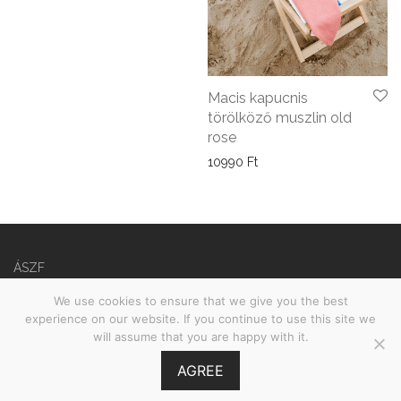
Macis kapucnis
törölköző muszlin old
rose
10990
Ft
ÁSZF
Adatvédelmi nyilatkozat
We use cookies to ensure that we give you the best
experience on our website. If you continue to use this site we
©
2026
Babies on Board •
MOOI.HU
will assume that you are happy with it.
AGREE
GY.I.K.