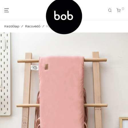
0
Kezdőlap
/
Rácsvédő
/
Rácsvédő dusty rose