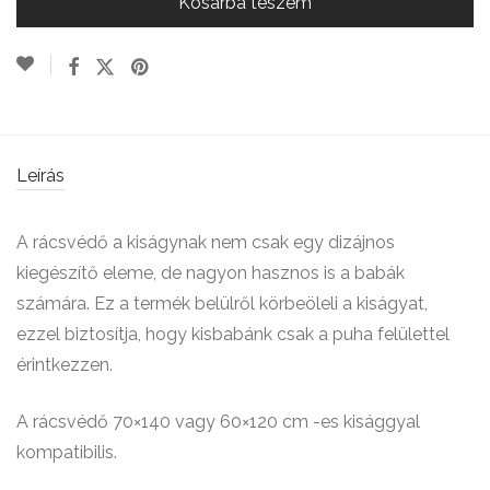
Kosárba teszem
Leírás
A rácsvéd
ő
a kiságynak nem csak egy dizájnos
kiegészít
ő
eleme, de nagyon hasznos is a babák
számára. Ez a termék bel
ü
lr
ő
l k
ö
rbe
ö
leli a kiságyat,
ezzel biztosítja, hogy kisbabánk csak a puha fel
ü
lettel
érintkezzen.
A rácsvédő 70×140 vagy 60×120 cm -es kisággyal
kompatibilis.