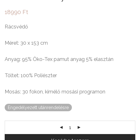
18990
Ft
Rácsvédő
Méret: 30 x 153 cm
Anyag: 95% Öko-Tex pamut anyag 5% elasztán
Töltet: 100% Poliészter
Mosás: 30 fokon, kimélő mosási programon
Engedélyezett utánrendelésre