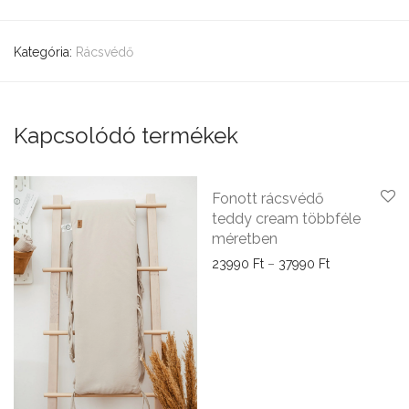
Kategória:
Rácsvédő
Kapcsolódó termékek
Fonott rácsvédő
teddy cream többféle
méretben
Ártartomány: 
23990
Ft
–
37990
Ft