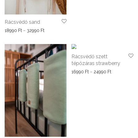
Rácsvédő sand
Ártartomány: 18990 Ft - 32990 Ft
18990
Ft
–
32990
Ft
Rácsvédő szett
tépőzáras strawberry
Ártartomány: 
16990
Ft
–
24990
Ft