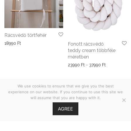
Rácsvédő törtfehér
18990
Ft
Fonott rácsvédő
teddy cream többféle
méretben
Ártartomány: 
23990
Ft
–
37990
Ft
We use cookies to ensure that we give you the best
experience on our website. If you continue to use this site we
will assume that you are happy with it.
ÁSZF
AGREE
Adatvédelmi nyilatkozat
©
2026
Babies on Board •
MOOI.HU