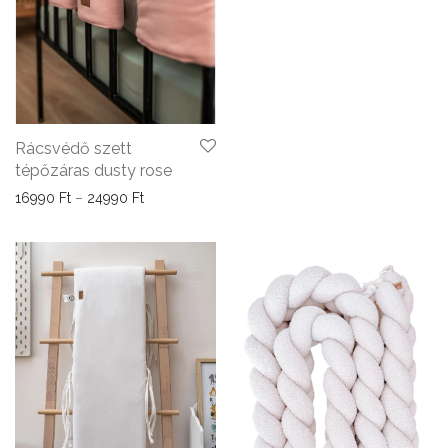
Rácsvédő szett
tépőzáras dusty rose
Ártartomány: 16990 Ft - 24990 Ft
16990
Ft
–
24990
Ft