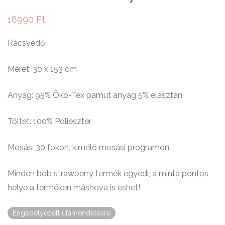
18990
Ft
Rácsvédő
Méret: 30 x 153 cm
Anyag: 95% Öko-Tex pamut anyag 5% elasztán
Töltet: 100% Poliészter
Mosás: 30 fokon, kimélő mosási programon
Minden bob strawberry termék egyedi, a minta pontos
helye a terméken máshova is eshet!
Engedélyezett utánrendelésre