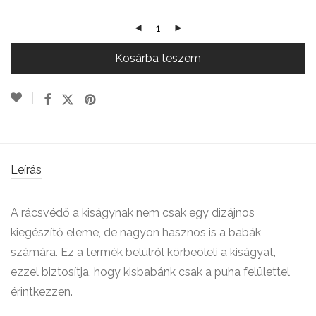
Kosárba teszem
Leírás
A rácsvéd
ő
a kiságynak nem csak egy dizájnos
kiegészít
ő
eleme, de nagyon hasznos is a babák
számára. Ez a termék bel
ü
lr
ő
l k
ö
rbe
ö
leli a kiságyat,
ezzel biztosítja, hogy kisbabánk csak a puha fel
ü
lettel
érintkezzen.