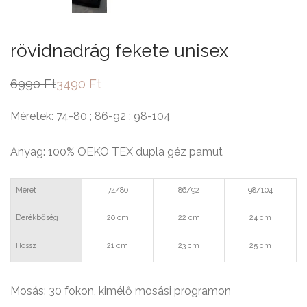
rövidnadrág fekete unisex
6990
Ft
3490
Ft
Original
Current
price
price
was:
is:
Méretek: 74-80 ; 86-92 ; 98-104
6990 Ft.
3490 Ft.
Anyag: 100% OEKO TEX dupla géz pamut
Méret
74/80
86/92
98/104
Derékbőség
20 cm
22 cm
24 cm
Hossz
21 cm
23 cm
25 cm
Mosás: 30 fokon, kimélő mosási programon