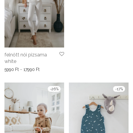
felnőtt női pizsama
white
Ártartomány: 5990 Ft - 17990 Ft
5990
Ft
–
17990
Ft
-
26
%
-
17
%