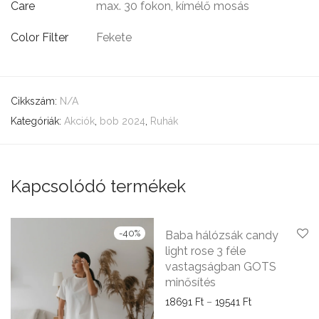
Care
max. 30 fokon, kímélő mosás
Color Filter
Fekete
Cikkszám:
N/A
Kategóriák:
Akciók
,
bob 2024
,
Ruhák
Kapcsolódó termékek
-
40
%
-
15
%
Baba hálózsák candy
light rose 3 féle
vastagságban GOTS
minősítés
Ártartomány: 1
18691
Ft
–
19541
Ft