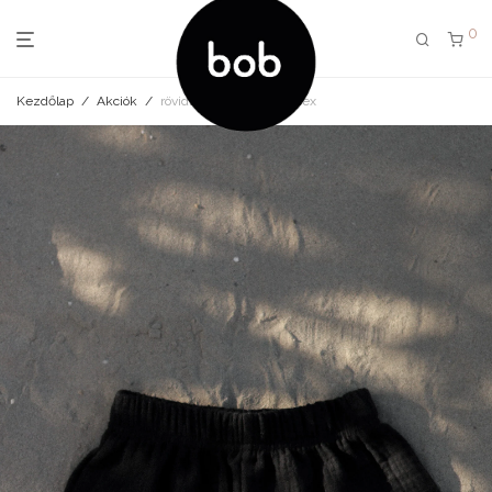
0
Kezdőlap
/
Akciók
/
rövidnadrág fekete unisex