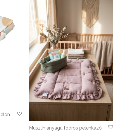
melon
Muszlin anyagú fodros pelenkázó