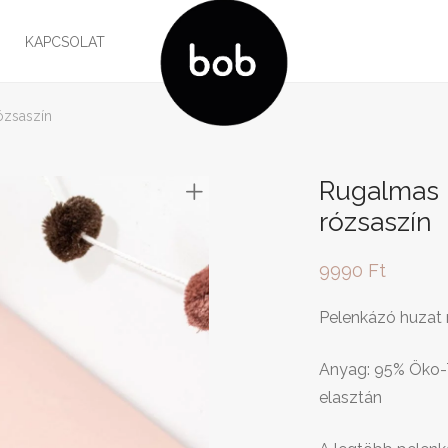
G
KAPCSOLAT
ózsaszín
Rugalmas 
rózsaszín
9990
Ft
Pelenkázó huzat 
Anyag: 95% Öko-
elasztán