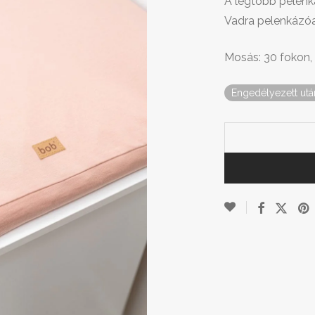
A legtöbb pelenká
Vadra pelenkázóal
Mosás: 30 fokon,
Engedélyezett utá