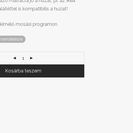
zó matracra jó a huzat, pl. az Ikea
átéttel is kompatibilis a huzat!
 kimélő mosási programon
nrendelésre
Kosárba teszem