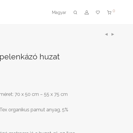
0
Magyar
pelenkázó huzat
méret: 70 x 50 cm – 55 x 75 cm
Tex organikus pamut anyag, 5%