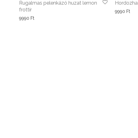
Rugalmas pelenkázó huzat lemon
Hordozha
frottír
9990
Ft
9990
Ft