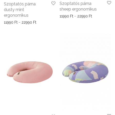
Szoptatós párna
Szoptatós párna
sheep ergonomikus
dusty mint
ergonomikus
Ártartomány: 
11990
Ft
–
22990
Ft
Ártartomány: 11990 Ft - 22990 Ft
11990
Ft
–
22990
Ft