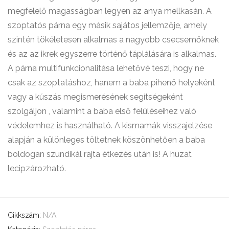
megfelelő magasságban legyen az anya mellkasán. A
szoptatós párna egy másik sajátos jellemzője, amely
szintén tökéletesen alkalmas a nagyobb csecsemőknek
és az az ikrek egyszerre történő táplálására is alkalmas.
A párna multifunkcionalitása lehetővé teszi, hogy ne
csak az szoptatáshoz, hanem a baba pihenő helyeként
vagy a kúszás megismerésének segítségeként
szolgáljon , valamint a baba első felüléseihez való
védelemhez is használható. A kismamák visszajelzése
alapján a különleges töltetnek köszönhetően a baba
boldogan szundikál rajta étkezés után is! A huzat
lecipzározható.
Cikkszám:
N/A