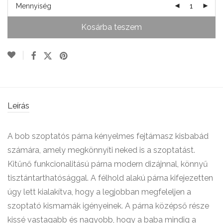
Mennyiség
Kosárba teszem
Leírás
A bob szoptatós párna kényelmes fejtámasz kisbabád
számára, amely megkönnyíti neked is a szoptatást.
Kitűnő funkcionalitású párna modern dizájnnal, könnyű
tisztántarthatósággal. A félhold alakú párna kifejezetten
úgy lett kialakítva, hogy a legjobban megfeleljen a
szoptató kismamák igényeinek. A párna középső része
kissé vastagabb és nagyobb, hogy a baba mindig a