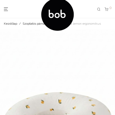
0
Kezdőlap
/
Szoptatós párna
/
Szoptatós párna lemon ergonomikus