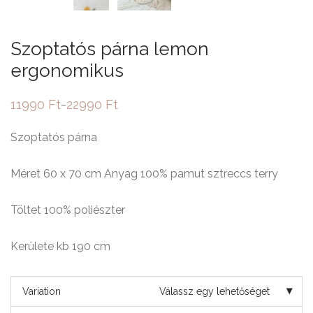
Szoptatós párna lemon
ergonomikus
11990
Ft
22990
Ft
–
Ártartomány:
11990 Ft
-
Szoptatós párna
22990 Ft
Méret 60 x 70 cm Anyag 100% pamut sztreccs terry
Töltet 100% poliészter
Kerülete kb 190 cm
Variation
Válassz egy lehetőséget