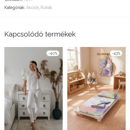
Kategóriák:
Akciók
,
Ruhák
Kapcsolódó termékek
-
40
%
-
43
%