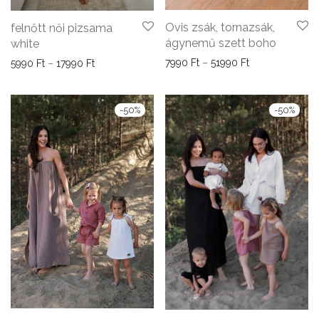
Ovis zsák, tornazsák,
felnőtt női pizsama
ágynemű szett boho
white
Ártartomány: 79
7990
Ft
–
51990
Ft
Ártartomány: 5990 Ft - 17990 Ft
5990
Ft
–
17990
Ft
-
50
%
-
50
%