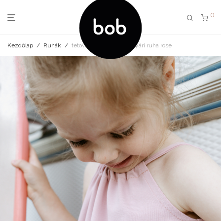
0
Kezdőlap
/
Ruhák
/
tetovált asztalos x bob nyári ruha rose