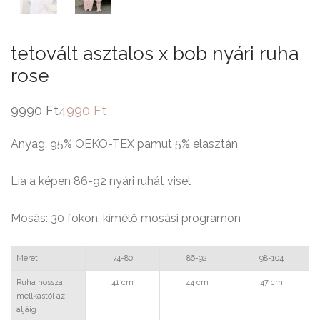
tetovált asztalos x bob nyári ruha
rose
9990
Ft
4990
Ft
Original
Current
price
price
was:
is:
Anyag: 95% OEKO-TEX pamut 5% elasztán
9990 Ft.
4990 Ft.
Lia a képen 86-92 nyári ruhát visel
Mosás: 30 fokon, kímélő mosási programon
Méret
74-80
86-92
98-104
Ruha hossza
41 cm
44 cm
47 cm
mellkastól az
aljáig