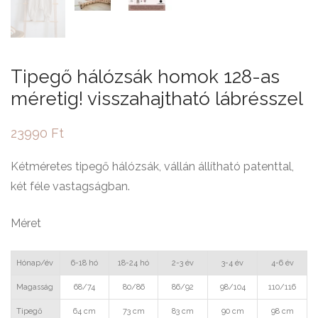
Tipegő hálózsák homok 128-as
méretig! visszahajtható lábrésszel
23990
Ft
Kétméretes tipegő hálózsák, vállán állítható patenttal,
két féle vastagságban.
Méret
Hónap/év
6-18 hó
18-24 hó
2-3 év
3-4 év
4-6 év
Magasság
68/74
80/86
86/92
98/104
110/116
Tipegő
64 cm
73 cm
83 cm
90 cm
98 cm