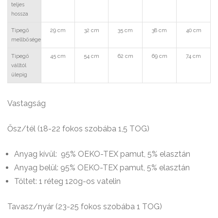
teljes
hossza
Tipegő
29 cm
32 cm
35 cm
38 cm
40 cm
mellbősége
Tipegő
45 cm
54 cm
62 cm
69 cm
74 cm
válltól
ülepig
Vastagság
Ősz/tél (18-22 fokos szobába 1,5 TOG)
Anyag kívül: 95% OEKO-TEX pamut, 5% elasztán
Anyag belül: 95% OEKO-TEX pamut, 5% elasztán
Töltet: 1 réteg 120g-os vatelin
Tavasz/nyár (23-25 fokos szobába 1 TOG)