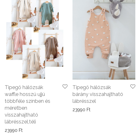
Tipegő hálózsák
Tipegő hálózsák
waffle hosszú ujjú
bárány visszahajtható
többféle színben és
lábrésszel
méretben
23990
Ft
visszahajtható
lábrésszel,téli
23990
Ft