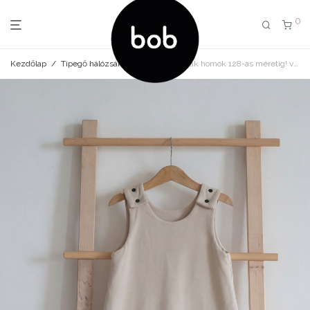
0
Kezdőlap
/
Tipegő hálózsák
/
Tipegő hálózsák homok 128-as méretig! visszahajtható lábrésszel