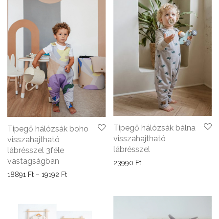
Tipegő hálózsák bálna
Tipegő hálózsák boho
visszahajtható
visszahajtható
lábrésszel
lábrésszel 3féle
vastagságban
23990
Ft
Ártartomány: 18891 Ft - 19192 Ft
18891
Ft
–
19192
Ft