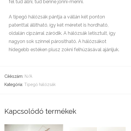
fel tud állni, tud benne jönni-menni.
A tipegő hálózsák pántja a vállán két ponton
patenttal állítható, így két méretet is hordható,
oldalán cipzárral záródik. A hálózsák letisztult, így
nagyon sok színnel párosítható. A hálózsákot
hidegebb estéken plusz zokni felhúzásával ajánljuk.
Cikkszám:
N/A
Kategória:
Tipegő hálózsák
Kapcsolódó termékek