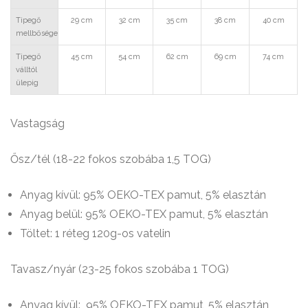
Tipegő
29 cm
32 cm
35 cm
38 cm
40 cm
mellbősége
Tipegő
45 cm
54 cm
62 cm
69 cm
74 cm
válltól
ülepig
Vastagság
Ősz/tél (18-22 fokos szobába 1,5 TOG)
Anyag kívül: 95% OEKO-TEX pamut, 5% elasztán
Anyag belül: 95% OEKO-TEX pamut, 5% elasztán
Töltet: 1 réteg 120g-os vatelin
Tavasz/nyár (23-25 fokos szobába 1 TOG)
Anyag kívül: 95% OEKO-TEX pamut, 5% elasztán