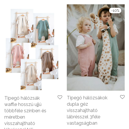
-
10
%
Tipegő hálózsákok
Tipegő hálózsák
dupla géz
waffle hosszú ujjú
visszahajtható
többféle színben és
lábrésszel 3féle
méretben
vastagságban
visszahajtható