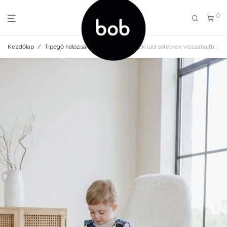
0
Kezdőlap
/
Tipegő hálózsák
/
Tipegő hálózsák lúd sötétkék visszahajtható lábrésszel