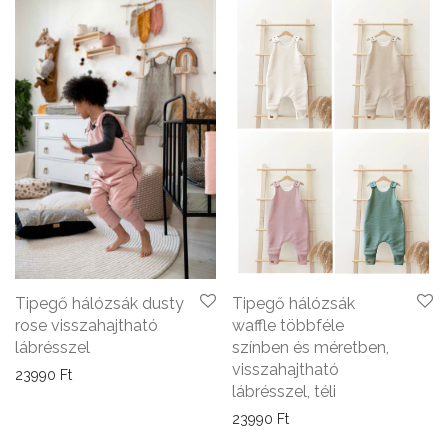
Tipegő hálózsák dusty
Tipegő hálózsák
rose visszahajtható
waffle többféle
lábrésszel
színben és méretben,
visszahajtható
23990
Ft
lábrésszel, téli
23990
Ft