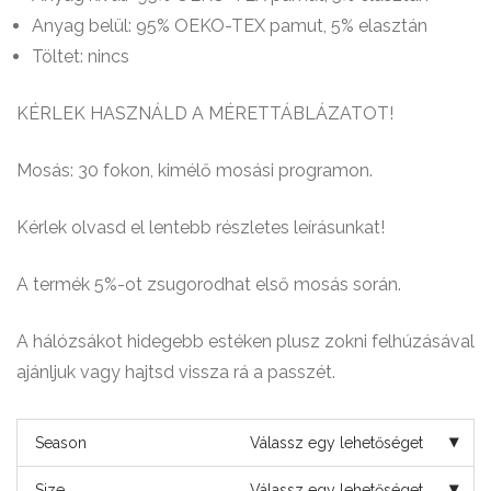
Anyag belül: 95% OEKO-TEX pamut, 5% elasztán
Töltet: nincs
KÉRLEK HASZNÁLD A MÉRETTÁBLÁZATOT!
Mosás: 30 fokon, kimélő mosási programon.
Kérlek olvasd el lentebb részletes leírásunkat!
A termék 5%-ot zsugorodhat első mosás során.
A hálózsákot hidegebb estéken plusz zokni felhúzásával
ajánljuk vagy hajtsd vissza rá a passzét.
Season
Válassz egy lehetőséget
Size
Válassz egy lehetőséget