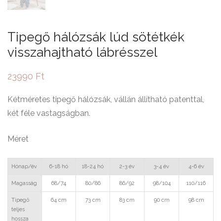
Tipegő hálózsák lúd sötétkék
visszahajtható lábrésszel
23990
Ft
Kétméretes tipegő hálózsák, vállán állítható patenttal,
két féle vastagságban.
Méret
Hónap/év
6-18 hó
18-24 hó
2-3 év
3-4 év
4-6 év
Magasság
68/74
80/86
86/92
98/104
110/116
Tipegő
64 cm
73 cm
83 cm
90 cm
98 cm
teljes
hossza