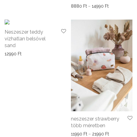
Ártartomány: 8
8880
Ft
–
14990
Ft
Neszeszer teddy
vízhatlan belsővel
sand
12990
Ft
neszeszer strawberry
több méretben
Ártartomány: 1
11990
Ft
–
21990
Ft