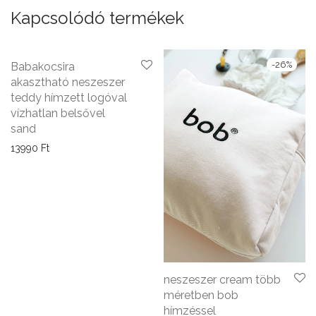
Kapcsolódó termékek
-
26
%
Babakocsira
akasztható neszeszer
teddy hímzett logóval
vízhatlan belsővel
sand
13990
Ft
neszeszer cream több
méretben bob
hímzéssel