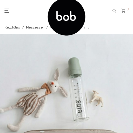
0
Kezdőlap
/
Neszeszer
/
Utazó neszeszer bárány