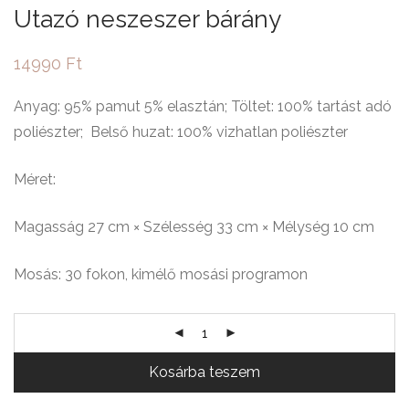
Utazó neszeszer bárány
14990
Ft
Anyag: 95% pamut 5% elasztán; Töltet: 100% tartást adó
poliészter; Belső huzat: 100% vizhatlan poliészter
Méret:
Magasság 27 cm × Szélesség 33 cm × Mélység 10 cm
Mosás: 30 fokon, kimélő mosási programon
Kosárba teszem