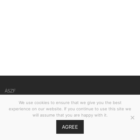
ÁSZF
Adatvédelmi nyilatkozat
We use cookies to ensure that we give you the best
experience on our website. If you continue to use this site we
©
2026
Babies on Board •
MOOI.HU
will assume that you are happy with it.
AGREE
GY.I.K.
Szűrés