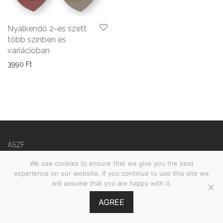
Nyálkendő 2-es szett
több színben és
variációban
3990
Ft
ÁSZF
Adatvédelmi nyilatkozat
We use cookies to ensure that we give you the best
experience on our website. If you continue to use this site we
©
2026
Babies on Board •
MOOI.HU
will assume that you are happy with it.
AGREE
GY.I.K.
Szűrés