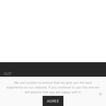
ÁSZF
Adatvédelmi nyilatkozat
We use cookies to ensure that we give you the best
experience on our website. If you continue to use this site we
©
2026
Babies on Board •
MOOI.HU
will assume that you are happy with it.
AGREE
GY.I.K.
Szűrés