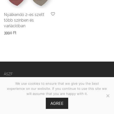
Nyálkendő 2-es szett
több színben és
variációban
3990
Ft
ÁSZF
Adatvédelmi nyilatkozat
We use cookies to ensure that we give you the best
experience on our website. If you continue to use this site we
©
2026
Babies on Board •
MOOI.HU
will assume that you are happy with it.
AGREE
GY.I.K.
Szűrés