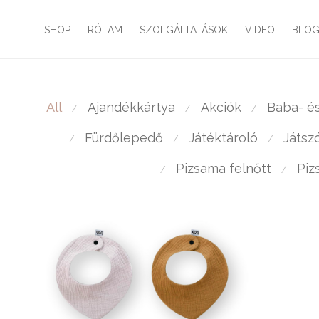
SHOP
RÓLAM
SZOLGÁLTATÁSOK
VIDEO
BLO
All
Ajandékkártya
Akciók
Baba- é
⁄
⁄
⁄
Fürdőlepedő
Játéktároló
Játsz
⁄
⁄
⁄
Pizsama felnőtt
Piz
⁄
⁄