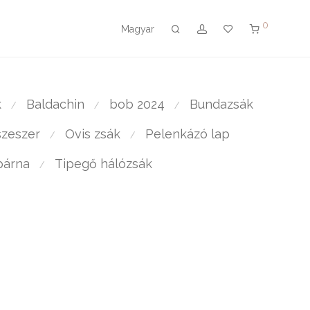
0
Magyar
k
Baldachin
bob 2024
Bundazsák
⁄
⁄
⁄
zeszer
Ovis zsák
Pelenkázó lap
⁄
⁄
párna
Tipegő hálózsák
⁄