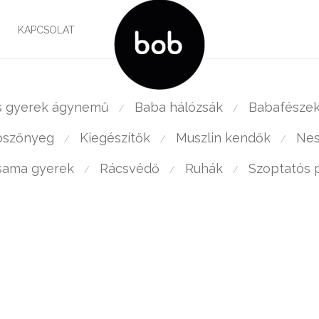
G
KAPCSOLAT
s gyerek ágynemű
Baba hálózsák
Babafésze
⁄
⁄
ószőnyeg
Kiegészítők
Muszlin kendők
Nes
⁄
⁄
⁄
sama gyerek
Rácsvédő
Ruhák
Szoptatós 
⁄
⁄
⁄