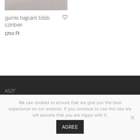
gumis hajpánt több
színben
1700
Ft
ÁSZF
Adatvédelmi nyilatkozat
We use cookies to ensure that we give you the best
experience on our website. If you continue to use this site we
©
2026
Babies on Board •
MOOI.HU
will assume that you are happy with it.
AGREE
GY.I.K.
Szűrés