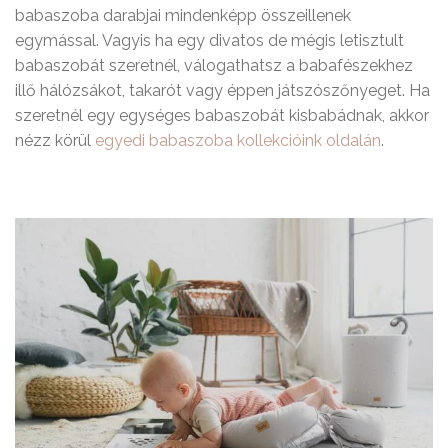
babaszoba darabjai mindenképp összeillenek
egymással. Vagyis ha egy divatos de mégis letisztult
babaszobát szeretnél, válogathatsz a babafészekhez
illő hálózsákot, takarót vagy éppen játszószőnyeget. Ha
szeretnél egy egységes babaszobát kisbabádnak, akkor
nézz körül
egyedi babaszoba kollekcióink oldalán
.