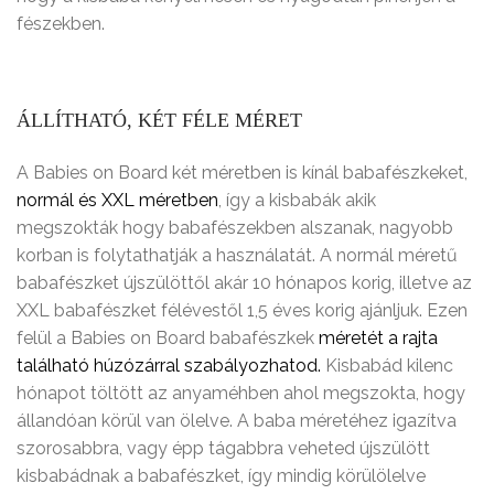
fészekben.
ÁLLÍTHATÓ, KÉT FÉLE MÉRET
A Babies on Board két méretben is kínál babafészkeket,
normál és XXL méretben
, így a kisbabák akik
megszokták hogy babafészekben alszanak, nagyobb
korban is folytathatják a használatát. A normál méretű
babafészket újszülöttől akár 10 hónapos korig, illetve az
XXL babafészket félévestől 1,5 éves korig ajánljuk. Ezen
felül a Babies on Board babafészkek
méretét a rajta
található húzózárral szabályozhatod
.
Kisbabád kilenc
hónapot töltött az anyaméhben ahol megszokta, hogy
állandóan körül van ölelve. A baba méretéhez igazítva
szorosabbra, vagy épp tágabbra veheted újszülött
kisbabádnak a babafészket, így mindig körülölelve