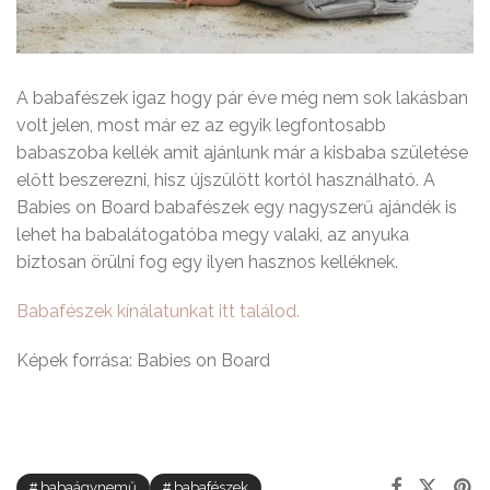
A babafészek igaz hogy pár éve még nem sok lakásban
volt jelen, most már ez az egyik legfontosabb
babaszoba kellék amit ajánlunk már a kisbaba születése
előtt beszerezni, hisz újszülött kortól használható. A
Babies on Board babafészek egy nagyszerű ajándék is
lehet ha babalátogatóba megy valaki, az anyuka
biztosan örülni fog egy ilyen hasznos kelléknek.
Babafészek kínálatunkat itt találod.
Képek forrása: Babies on Board
babaágynemű
babafészek