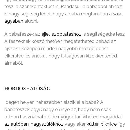
teszi a szemkontaktust is. Ráadásul, a babaöböl ahhoz
is nagy segítség lehet, hogy a baba megtanuljon a
saját
ágyában
aludni.
A babafészek az
éjjeli szoptatáshoz
is segítségedre lesz.
A fészeknek köszönhetően megetetheted babád az
éjszaka közepén minden nagyobb mozgolódást
elkerülve, és anélkül, hogy túlságosan kizökkentenéd
álmából.
HORDOZHATÓSÁG
Idegen helyen nehezebben alszik el a baba? A
babafészek egyik nagy előnye az, hogy nem csak
otthon használhatod, de nyugodtan viheted magaddal
az autóban, nagyszülőkhöz
vagy akár
kültéri piknikre
, így