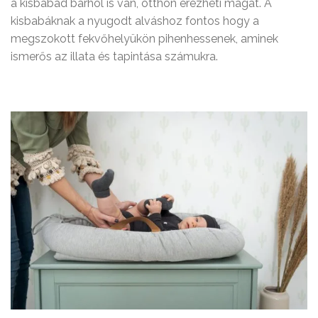
a kisbabád bárhol is van, otthon érezheti magát. A
kisbabáknak a nyugodt alváshoz fontos hogy a
megszokott fekvőhelyükön pihenhessenek, aminek
ismerős az illata és tapintása számukra.