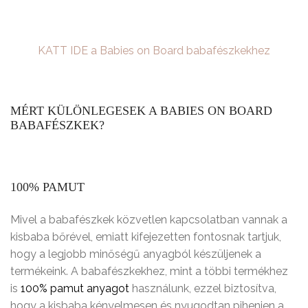
KATT IDE a Babies on Board babafészkekhez
MÉRT KÜLÖNLEGESEK A BABIES ON BOARD
BABAFÉSZKEK?
100% PAMUT
Mivel a babafészkek közvetlen kapcsolatban vannak a
kisbaba bőrével, emiatt kifejezetten fontosnak tartjuk,
hogy a legjobb minőségű anyagból készüljenek a
termékeink. A babafészkekhez, mint a többi termékhez
is
100% pamut anyagot
használunk, ezzel biztosítva,
hogy a kisbaba kényelmesen és nyugodtan pihenjen a