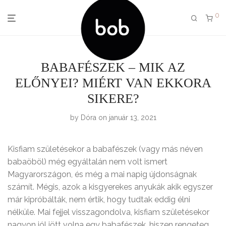
0
BABAFÉSZEK – MIK AZ
ELŐNYEI? MIÉRT VAN EKKORA
SIKERE?
by
Dóra
on január 13, 2021
Kisfiam születésekor a babafészek (vagy más néven
babaöböl) még egyáltalán nem volt ismert
Magyarországon, és még a mai napig újdonságnak
számít. Mégis, azok a kisgyerekes anyukák akik egyszer
már kipróbálták, nem értik, hogy tudtak eddig élni
nélküle. Mai fejjel visszagondolva, kisfiam születésekor
nagyon jól jött volna egy babafészek, hiszen rengeteg