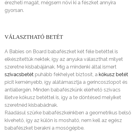
érezheti magát, mégsem növi ki a fészket annyira
gyorsan.
VÁLASZTHATÓ BETÉT
A Babies on Board babafészket két féle betéttel is
elkészítettük nektek, így az anyuka választhat milyet
szeretne kisbabájának. Míg a mindenki által ismert
szivacsbetét
puhább fekhelyet biztosít, a
kókusz betét
picit keményebb, így alátámasztja a gerincoszlopot és
antiallergén. Minden babafészkünk elérhető szivacs
illetve kókusz betéttel is, így a te döntésed melyiket
szeretnéd kisbabádnak.
Ráadásul szürke babafészkeinkben a geometrikus belső
kivehető, így az külön is mosható, nem kell az egész
babafészket berakni a mosógépbe.