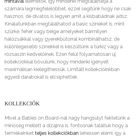
mintával
elérhetők, így mindenki megtalálhatja a
számára legmegfelelőbbet, ezzel segítünk hogy ne csak
hasznos, de divatos is legyen amit a kisbabádnak adsz.
Kínálatunkban megtalálhatod a basic színeket is, mint
szürke, fehér vagy beige amelyeket bármilyen
hálózsákkal vagy gyerekbútorral kombinálhatsz, de
különlegesebb színekkel is készültünk a türkiz vagy a
rózsaszín kedvelőinek. Ezen felül folyamatosan új
kollekciókkal bővülünk, hogy mindenki igényeit
maximálisan kielégíthessük. Limitált kollekcióinkban
egyedi darabokat is elcsíphettek.
KOLLEKCIÓK
Mivel a Babies on Board-nál nagy hangsúlyt fektetünk a
minőség mellett a dizájnra is, fontosnak találtuk hogy a
termékeinket
teljes kollekciókban
lehessen elérni, így a