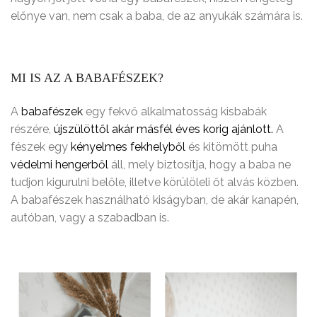
előnye van, nem csak a baba, de az anyukák számára is.
MI IS AZ A BABAFÉSZEK?
A
babafészek
egy fekvő alkalmatosság kisbabák
részére,
újszülöttől akár másfél éves korig ajánlott
.
A
fészek egy
kényelmes fekhelyből
és kitömött puha
védelmi hengerből
áll, mely biztosítja, hogy a baba ne
tudjon kigurulni belőle, illetve körülöleli őt alvás közben.
A babafészek használható kiságyban, de akár kanapén,
autóban, vagy a szabadban is.