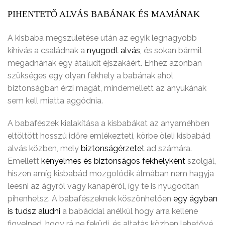
PIHENTETŐ ALVÁS BABÁNAK ÉS MAMÁNAK
A kisbaba megszületése után az egyik legnagyobb
kihívás a családnak a
nyugodt alvás,
és sokan bármit
megadnának egy átaludt éjszakáért. Ehhez azonban
szükséges egy olyan fekhely a babának ahol
biztonságban érzi magát, mindemellett az anyukának
sem kell miatta aggódnia.
A babafészek kialakítása a kisbabákat az anyaméhben
eltöltött hosszú időre emlékezteti, körbe öleli kisbabád
alvás közben, mely
biztonságérzetet
ad számára.
Emellett
kényelmes és biztonságos fekhelyként
szolgál,
hiszen amíg kisbabád mozgolódik álmában nem hagyja
leesni az ágyról vagy kanapéról, így te is nyugodtan
pihenhetsz. A babafészeknek köszönhetően
egy ágyban
is tudsz aludni
a babáddal anélkül hogy arra kellene
figyelned, hogy rá ne feküdj, és altatás közben lehetővé