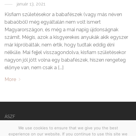
január 13, 2021
Kisfiam születésekor a babafészek (vagy más néven
babaöböl) még egyáltalán nem volt ismert
Magyarországon, és még a mai napig újdonságnak
számít. Mégis, azok a kisgyerekes anyukák akik egyszer
már kipróbálták, nem értik, hogy tudtak eddig élni
nélküle. Mai fejjel visszagondolva, kisfiam születésekor
nagyon jól jött volna egy babafészek, hiszen rengeteg
előnye van, nem csak a [...]
More
ÁSZF
Adatvédelmi nyilatkozat
We use cookies to ensure that we give you the best
experience on our website. If you continue to use this site we