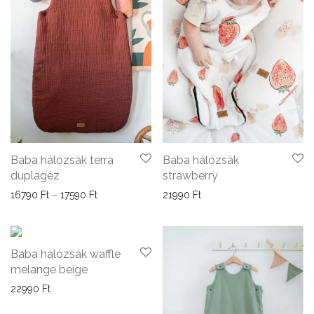
Baba hálózsák terra
Baba hálózsák
duplagéz
strawberry
Ártartomány: 16790 Ft - 17590 Ft
16790
Ft
–
17590
Ft
21990
Ft
Baba hálózsák waffle
melange beige
22990
Ft