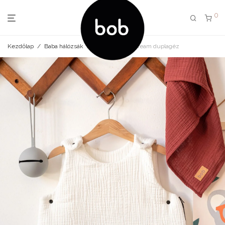
0
Kezdőlap
/
Baba hálózsák
/
Baba hálózsák cream duplagéz