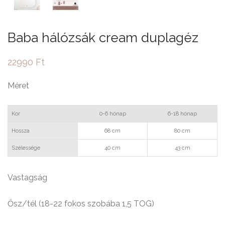
Baba hálózsák cream duplagéz
22990
Ft
Méret
Kor
0-6 hónap
6-18 hónap
Hossza
68 cm
80 cm
Szélessége
40 cm
43 cm
Vastagság
Ősz/tél (18-22 fokos szobába 1,5 TOG)