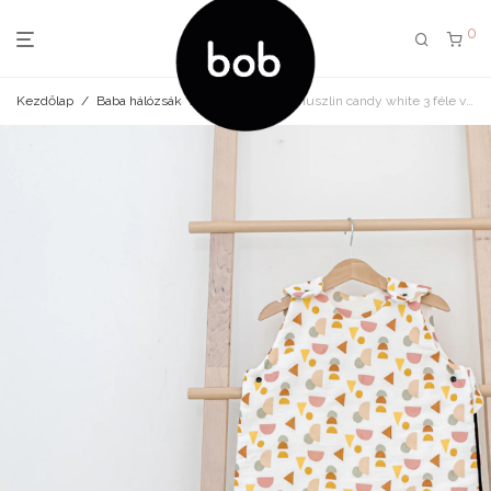
0
Kezdőlap
/
Baba hálózsák
/
Baba hálózsák muszlin candy white 3 féle vastagságban GOTS minősítés