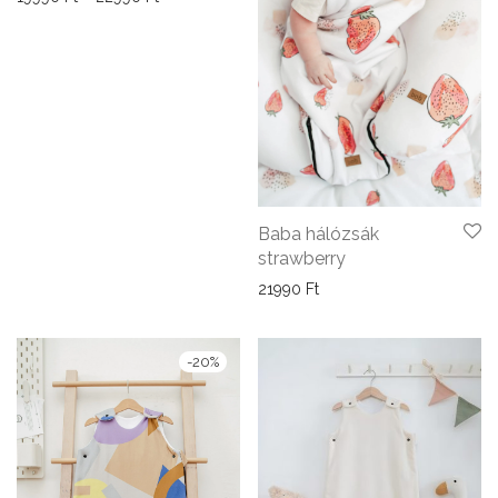
Baba hálózsák
strawberry
21990
Ft
-
20
%