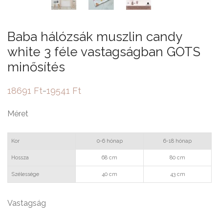
Baba hálózsák muszlin candy
white 3 féle vastagságban GOTS
minősítés
18691
Ft
19541
Ft
–
Ártartomány:
18691 Ft
-
Méret
19541 Ft
Kor
0-6 hónap
6-18 hónap
Hossza
68 cm
80 cm
Szélessége
40 cm
43 cm
Vastagság