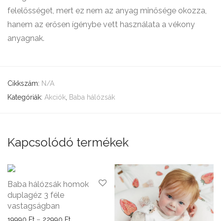
felelősséget, mert ez nem az anyag minősége okozza,
hanem az erősen ígénybe vett használata a vékony
anyagnak.
Cikkszám:
N/A
Kategóriák:
Akciók
,
Baba hálózsák
Kapcsolódó termékek
Baba hálózsák homok
duplagéz 3 féle
vastagságban
Ártartomány: 19990 Ft - 22990 Ft
19990
Ft
–
22990
Ft