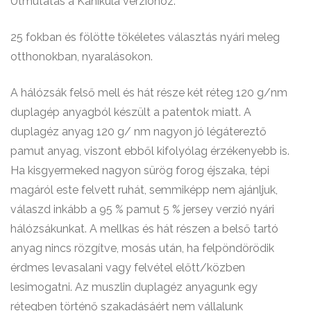
Útmutatás a Kánikula verzióhoz:
25 fokban és fölötte tökéletes választás nyári meleg
otthonokban, nyaralásokon.
A hálózsák felső mell és hát része két réteg 120 g/nm
duplagép anyagból készült a patentok miatt. A
duplagéz anyag 120 g/ nm nagyon jó légátereztő
pamut anyag, viszont ebből kifolyólag érzékenyebb is.
Ha kisgyermeked nagyon sürög forog éjszaka, tépi
magáról este felvett ruhát, semmiképp nem ajánljuk,
válaszd inkább a 95 % pamut 5 % jersey verzió nyári
hálózsákunkat. A mellkas és hát részen a belső tartó
anyag nincs rözgítve, mosás után, ha felpöndörödik
érdmes levasalani vagy felvétel előtt/közben
lesimogatni. Az muszlin duplagéz anyagunk egy
rétegben történő szakadásáért nem vállalunk