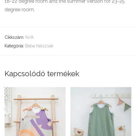
18-22 degree room and the summer version for 23-25
degree room.
Cikkszám:
N/A
Kategória:
Baba hálózsák
Kapcsolódó termékek