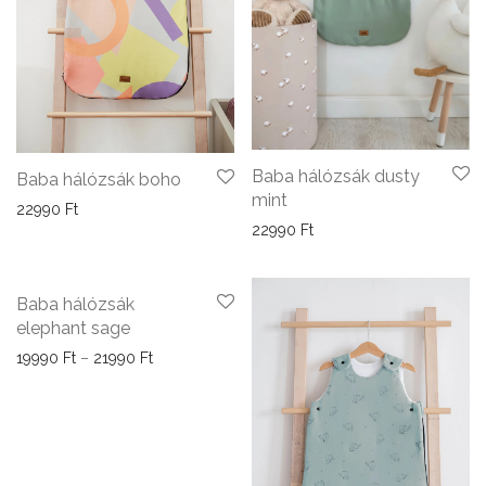
Baba hálózsák dusty
Baba hálózsák boho
mint
22990
Ft
22990
Ft
Baba hálózsák
elephant sage
Ártartomány: 19990 Ft - 21990 Ft
19990
Ft
–
21990
Ft