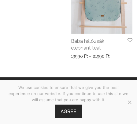
Baba hálózsák
elephant teal
Ártartomány: 
19990
Ft
–
21990
Ft
We use cookies to ensure that we give you the best
ÁSZF
experience on our website. If you continue to use this site we
will assume that you are happy with it.
Adatvédelmi nyilatkozat
AGREE
©
2026
Babies on Board •
MOOI.HU
GY.I.K.