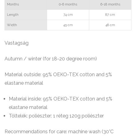
Months
0-6 months
6-18 months
Length
74 cm
87 cm
Width
45 cm
48 cm
Vastagság
Autumn / winter (for 18-20 degree room)
Material outside: 95% OEKO-TEX cotton and 5%
elastane material
Material inside: 95% OEKO-TEX cotton and 5%
elastane material
Töltelék: poliészter: 1 réteg 120g poliészter
Recommendations for care: machine wash (30°C