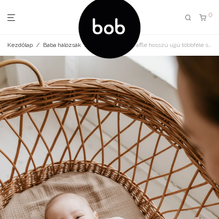
0
Kezdőlap
/
Baba hálózsák
/
Baba hálózsák waffle hosszú ujjú többféle színben és méretben