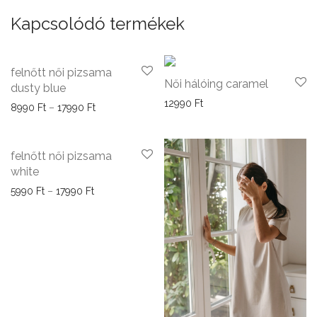
Kapcsolódó termékek
felnőtt női pizsama
Női hálóing caramel
dusty blue
12990
Ft
Ártartomány: 8990 Ft - 17990 Ft
8990
Ft
–
17990
Ft
-
40
%
felnőtt női pizsama
white
Ártartomány: 5990 Ft - 17990 Ft
5990
Ft
–
17990
Ft