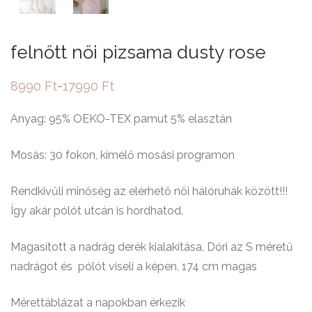
felnőtt női pizsama dusty rose
8990
Ft
17990
Ft
–
Ártartomány:
8990 Ft
-
Anyag: 95% OEKO-TEX pamut 5% elasztán
17990 Ft
Mosás: 30 fokon, kímélő mosási programon
Rendkivűli minőség az elérhető női hálóruhák között!!!
Így akár pólót utcán is hordhatod.
Magasított a nadrág derék kialakítása, Dóri az S méretű
nadrágot és pólót viseli a képen, 174 cm magas
Mérettáblázat a napokban érkezik