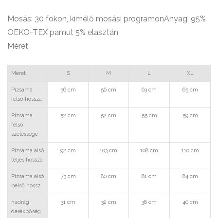
Mosás: 30 fokon, kímélő mosási programonAnyag: 95%
OEKO-TEX pamut 5% elasztán
Méret
Méret
S
M
L
XL
Pizsama
56 cm
56 cm
63 cm
65 cm
felső hossza
Pizsama
52 cm
52 cm
55 cm
59 cm
felső
szélessége
Pizsama alsó
92 cm
103 cm
108 cm
110 cm
teljes hossza
Pizsama alsó
73 cm
80 cm
81 cm
84 cm
belső hossz
nadrág
31 cm
32 cm
38 cm
40 cm
derékbőség