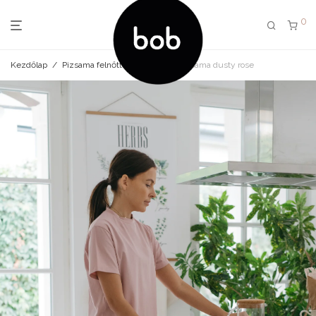
0
Kezdőlap
/
Pizsama felnőtt
/
felnőtt női pizsama dusty rose