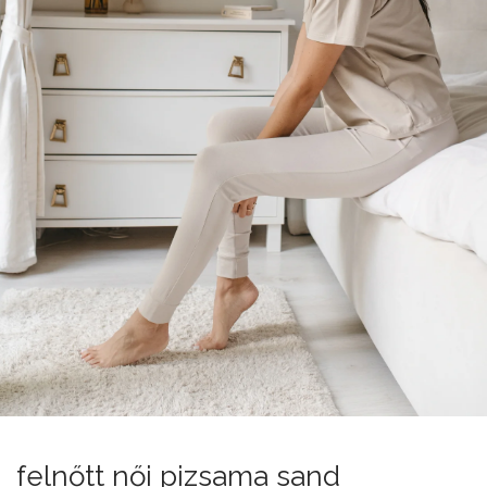
felnőtt női pizsama sand