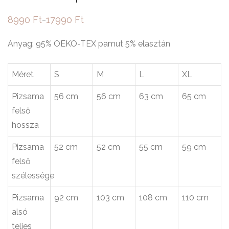
8990
Ft
17990
Ft
–
Ártartomány:
8990 Ft
-
Anyag: 95% OEKO-TEX pamut 5% elasztán
17990 Ft
Méret
S
M
L
XL
Pizsama
56 cm
56 cm
63 cm
65 cm
felső
hossza
Pizsama
52 cm
52 cm
55 cm
59 cm
felső
szélessége
Pizsama
92 cm
103 cm
108 cm
110 cm
alsó
teljes