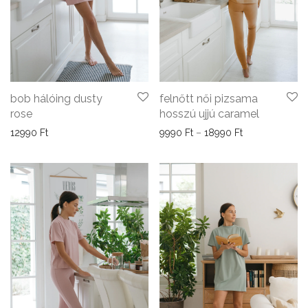
bob hálóing dusty
felnőtt női pizsama
rose
hosszú ujjú caramel
Ártartomány: 9
12990
Ft
9990
Ft
–
18990
Ft