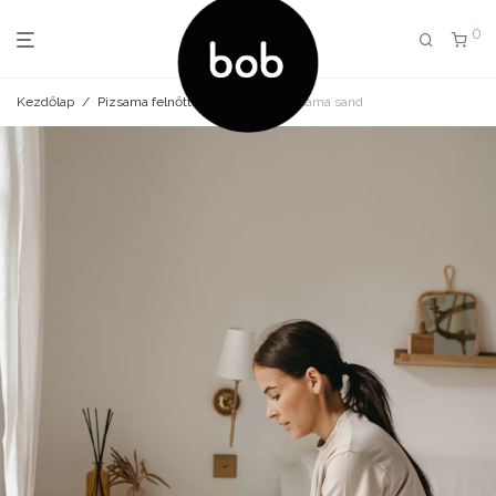
0
Kezdőlap
/
Pizsama felnőtt
/
felnőtt női pizsama sand