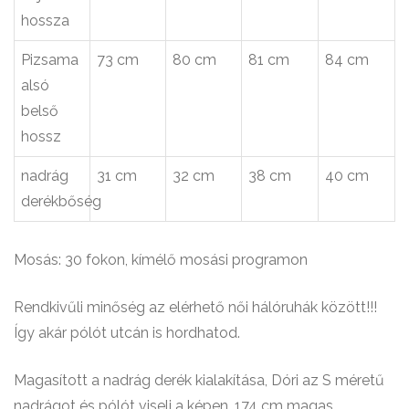
hossza
Pizsama
73 cm
80 cm
81 cm
84 cm
alsó
belső
hossz
nadrág
31 cm
32 cm
38 cm
40 cm
derékbőség
Mosás: 30 fokon, kímélő mosási programon
Rendkivűli minőség az elérhető női hálóruhák között!!!
Így akár pólót utcán is hordhatod.
Magasított a nadrág derék kialakítása, Dóri az S méretű
nadrágot és pólót viseli a képen, 174 cm magas