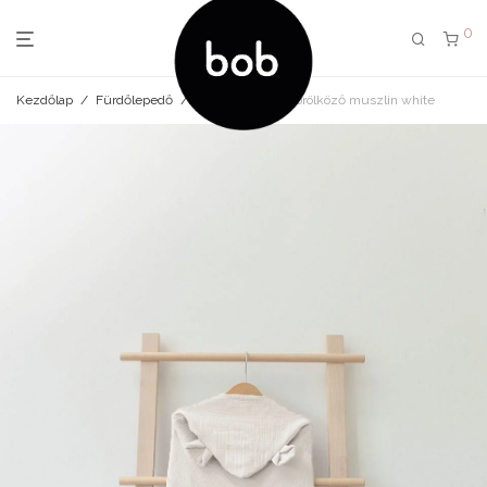
0
Kezdőlap
/
Fürdőlepedő
/
Macis kapucnis törölköző muszlin white