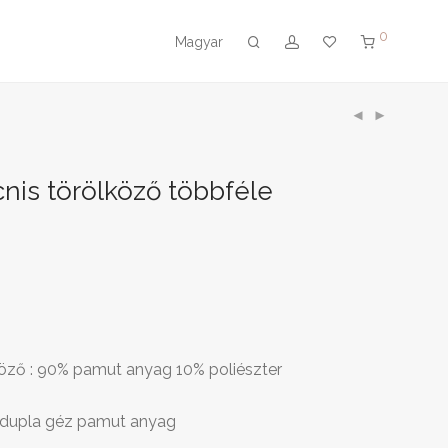
0
Magyar
nis törölköző többféle
köző : 90% pamut anyag 10% poliészter
% dupla géz pamut anyag