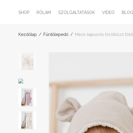
SHOP
RÓLAM
SZOLGÁLTATÁSOK
VIDEO
BLO
Kezdőlap
/
Fürdőlepedő
/
Macis kapucnis törölköző töb