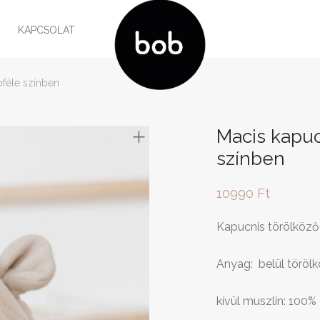
G
KAPCSOLAT
bféle színben
Macis kapuc
színben
10990
Ft
Kapucnis törölköző
Anyag: belül töröl
kívül muszlin: 100