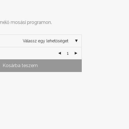
imélő mosási programon.
Válassz egy lehetőséget
Kosárba teszem