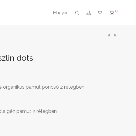
0
Magyar
zlin dots
% organikus pamut poncsó 2 rétegben
upla géz pamut 2 rétegben