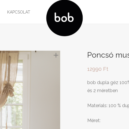
G
KAPCSOLAT
Poncsó mus
12990
Ft
bob dupla géz 100
és 2 méretben
Materials: 100 % d
Méret: