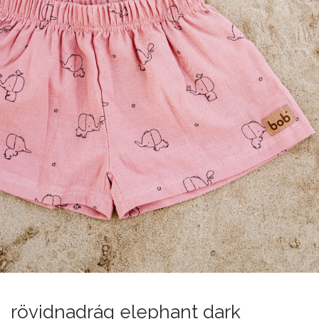
rövidnadrág elephant dark