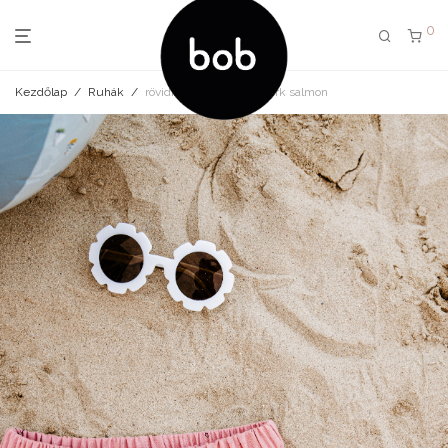
0
Kezdőlap
/
Ruhák
/
rövidnadrág elephant dark salmon