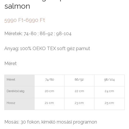
salmon
5990
Ft
6990
Ft
–
Ártartomány:
5990 Ft
-
Méretek: 74-80 ; 86-92 ; 98-104
6990 Ft
Anyag: 100% OEKO TEX soft géz pamut
Méret
Méret
74/80
86/92
98/104
Derékbőség
20 cm
22 cm
24 cm
Hossz
21 cm
23 cm
25 cm
Mosás: 30 fokon, kimélő mosási programon