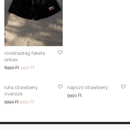
rövidnadrág fekete
unisex
Original price was: 6990 Ft.
Current price is: 3490 Ft.
6990
Ft
3490
Ft
-
50
%
ruha strawberry
napozó strawberry
oversize
9990
Ft
Original price was: 9990 Ft.
Current price is: 4990 Ft.
9990
Ft
4990
Ft