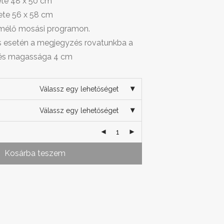
te 48 x 50 cm
ete 56 x 58 cm
imélő mosási programon.
és esetén a megjegyzés rovatunkba a
zés magassága 4 cm
Válassz egy lehetőséget
Válassz egy lehetőséget
Kosárba teszem