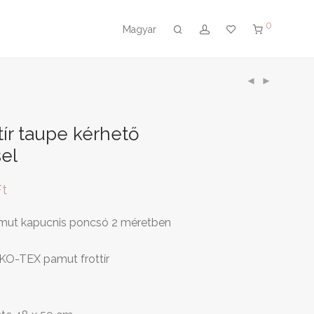
0
Magyar
tír taupe kérhető
el
Ft
amut kapucnis poncsó 2 méretben
KO-TEX pamut frottír