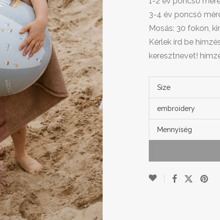
1-2 év poncsó mére
3-4 év poncsó mér
Mosás: 30 fokon, k
Kérlek írd be hímz
keresztnevet! hím
Size
embroidery
Mennyiség