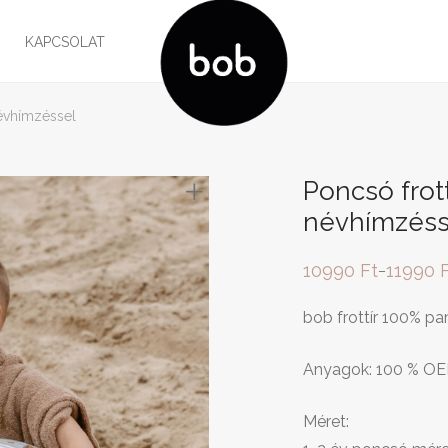
G
KAPCSOLAT
névhímzéssel
Poncsó frot
névhímzéss
10990
Ft
11990
–
Ártartomány:
10990 Ft
-
bob frottír 100% p
11990 Ft
Anyagok: 100 % OE
Méret: