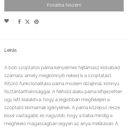
Kosárba teszem
Leírás
A bob szoptatós párna kényelmes fejtámasz kisbabád
számára, amely megkönnyíti neked is a szoptatást.
Kitűnő funkcionalitású párna modern dizájnnal, könnyű
tisztántarthatósággal. A félhold alakú párna kifejezetten
úgy lett kialakítva, hogy a legjobban megfeleljen a
szoptató kismamák igényeinek. A párna középső része
kissé vastagabb és nagyobb, hogy a baba mindig a
megfelelő magasságban legyen az anya mellkasán. A