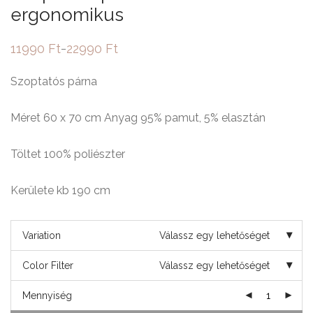
ergonomikus
11990
Ft
22990
Ft
–
Ártartomány:
11990 Ft
-
Szoptatós párna
22990 Ft
Méret 60 x 70 cm Anyag 95% pamut, 5% elasztán
Töltet 100% poliészter
Kerülete kb 190 cm
Variation
Válassz egy lehetőséget
Color Filter
Válassz egy lehetőséget
Mennyiség