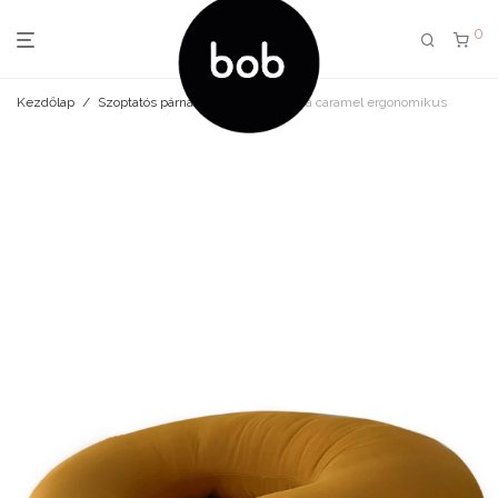
0
Kezdőlap
/
Szoptatós párna
/
Szoptatós párna caramel ergonomikus