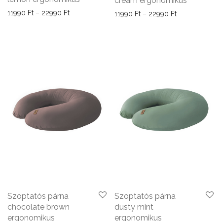
cream ergonomikus
Ártartomány: 11990 Ft - 22990 Ft
11990
Ft
–
22990
Ft
Ártartomány: 
11990
Ft
–
22990
Ft
Szoptatós párna
Szoptatós párna
chocolate brown
dusty mint
ergonomikus
ergonomikus