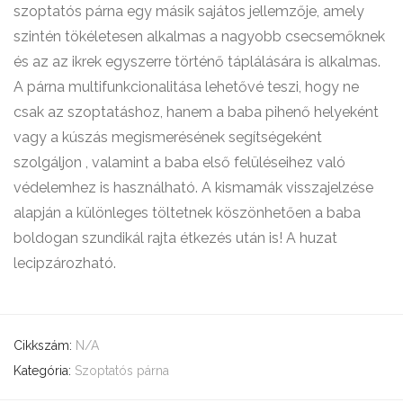
szoptatós párna egy másik sajátos jellemzője, amely
szintén tökéletesen alkalmas a nagyobb csecsemőknek
és az az ikrek egyszerre történő táplálására is alkalmas.
A párna multifunkcionalitása lehetővé teszi, hogy ne
csak az szoptatáshoz, hanem a baba pihenő helyeként
vagy a kúszás megismerésének segítségeként
szolgáljon , valamint a baba első felüléseihez való
védelemhez is használható. A kismamák visszajelzése
alapján a különleges töltetnek köszönhetően a baba
boldogan szundikál rajta étkezés után is! A huzat
lecipzározható.
Cikkszám:
N/A
Kategória:
Szoptatós párna