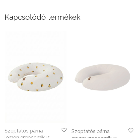
Kapcsolódó termékek
Szoptatós párna
Szoptatós párna
lemon ergonomikus