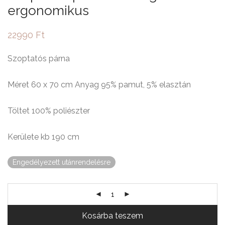
ergonomikus
22990
Ft
Szoptatós párna
Méret 60 x 70 cm Anyag 95% pamut, 5% elasztán
Töltet 100% poliészter
Kerülete kb 190 cm
Engedélyezett utánrendelésre
Kosárba teszem