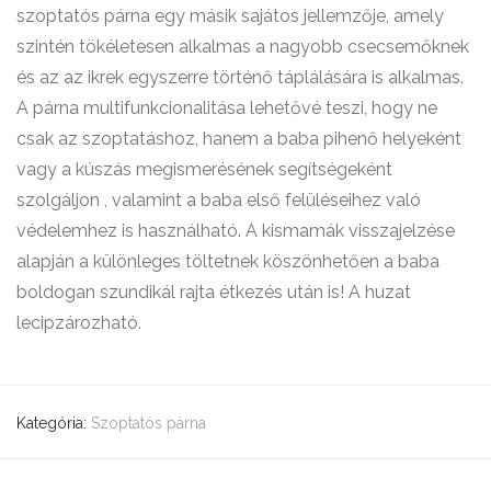
szoptatós párna egy másik sajátos jellemzője, amely
szintén tökéletesen alkalmas a nagyobb csecsemőknek
és az az ikrek egyszerre történő táplálására is alkalmas.
A párna multifunkcionalitása lehetővé teszi, hogy ne
csak az szoptatáshoz, hanem a baba pihenő helyeként
vagy a kúszás megismerésének segítségeként
szolgáljon , valamint a baba első felüléseihez való
védelemhez is használható. A kismamák visszajelzése
alapján a különleges töltetnek köszönhetően a baba
boldogan szundikál rajta étkezés után is! A huzat
lecipzározható.
Kategória:
Szoptatós párna