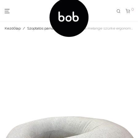
0
Kezdőlap
/
Szoptatós párna
/
Szoptatós párna melange szürke ergonomikus