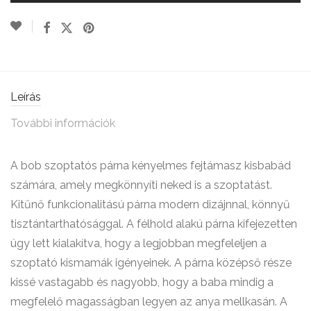
Leírás
További információk
A bob szoptatós párna kényelmes fejtámasz kisbabád
számára, amely megkönnyíti neked is a szoptatást.
Kitűnő funkcionalitású párna modern dizájnnal, könnyű
tisztántarthatósággal. A félhold alakú párna kifejezetten
úgy lett kialakítva, hogy a legjobban megfeleljen a
szoptató kismamák igényeinek. A párna középső része
kissé vastagabb és nagyobb, hogy a baba mindig a
megfelelő magasságban legyen az anya mellkasán. A