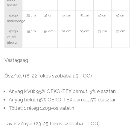
hossza
Tipegő
29 cm
32 cm
35 cm
38 cm
40 cm
50 cm
mellbősége
Tipegő
45 cm
54 cm
62 cm
69 cm
74 cm
79 cm
válltól
ülepig
Vastagság
Ősz/tél (18-22 fokos szobába 1,5 TOG)
Anyag kívül: 95% OEKO-TEX pamut, 5% elasztán
Anyag belül: 95% OEKO-TEX pamut, 5% elasztán
Töltet: 1 réteg 120g-os vatelin
Tavasz/nyár (23-25 fokos szobába 1 TOG)