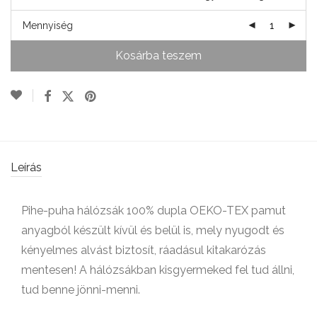
Mennyiség
Kosárba teszem
Leírás
Pihe-puha hálózsák 100% dupla OEKO-TEX pamut
anyagból készült kívül és belül is, mely nyugodt és
kényelmes alvást biztosít, ráadásul kitakarózás
mentesen! A hálózsákban kisgyermeked fel tud állni,
tud benne jönni-menni.