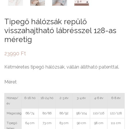
Tipegő hálózsák repülő
visszahajtható lábrésszel 128-as
méretig
23990
Ft
Kétméretes tipegő hálózsák, vállán állítható patenttal.
Méret
Hónap/
6-18 hó
18-24 hó
2-3 év
3-4 év
4-6 év
6-8 év
év
Magasság
68/74
80/86
86/92
98/104
110/116
122/128
Tipegő
64 cm
73 cm
83 cm
90 cm
98 cm
111 cm
teljes