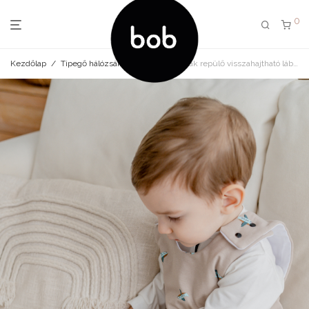
0
Kezdőlap
/
Tipegő hálózsák
/
Tipegő hálózsák repülő visszahajtható lábrésszel 128-as méretig