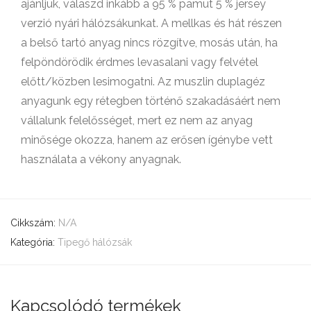
ajánljuk, válaszd inkább a 95 % pamut 5 % jersey
verzió nyári hálózsákunkat. A mellkas és hát részen
a belső tartó anyag nincs rözgítve, mosás után, ha
felpöndörödik érdmes levasalani vagy felvétel
előtt/közben lesimogatni. Az muszlin duplagéz
anyagunk egy rétegben történő szakadásáért nem
vállalunk felelősséget, mert ez nem az anyag
minősége okozza, hanem az erősen ígénybe vett
használata a vékony anyagnak.
Cikkszám:
N/A
Kategória:
Tipegő hálózsák
Kapcsolódó termékek