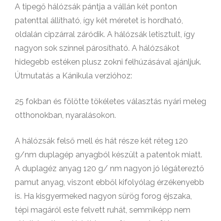
A tipegő hálózsák pántja a vállán két ponton
patenttal állítható, így két méretet is hordható,
oldalán cipzárral záródik. A hálózsák letisztult, így
nagyon sok színnel párosítható. A hálózsákot
hidegebb estéken plusz zokni felhúzásával ajánljuk.
Útmutatás a Kánikula verzióhoz:
25 fokban és fölötte tökéletes választás nyári meleg
otthonokban, nyaralásokon.
A hálózsák felső mell és hát része két réteg 120
g/nm duplagép anyagból készült a patentok miatt.
A duplagéz anyag 120 g/ nm nagyon jó légátereztő
pamut anyag, viszont ebből kifolyólag érzékenyebb
is. Ha kisgyermeked nagyon sürög forog éjszaka,
tépi magáról este felvett ruhát, semmiképp nem