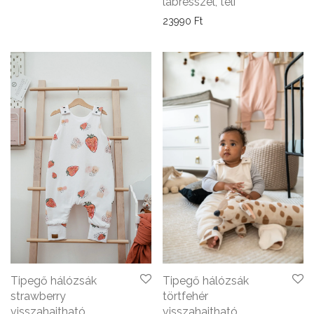
lábrésszel, téli
23990
Ft
Tipegő hálózsák
Tipegő hálózsák
törtfehér
strawberry
visszahajtható
visszahajtható