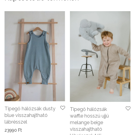
Tipegő hálózsák dusty
Tipegő hálózsák
blue visszahajtható
waffle hosszú ujjú
lábrésszel
melange beige
visszahajtható
23990
Ft